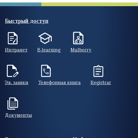
Быстрый доступ
Интранет
E-learning
Mulberry
Эл. заявки
Телефонная книга
Registrar
Документы
Footer (RUS)