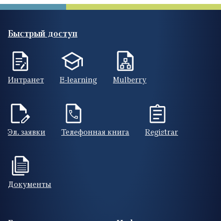
Быстрый доступ
Интранет
E-learning
Mulberry
Эл. заявки
Телефонная книга
Registrar
Документы
Footer (RUS)