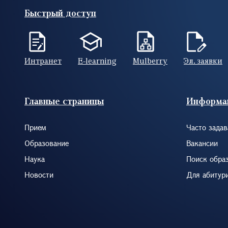
Быстрый доступ
Интранет
E-learning
Mulberry
Эл. заявки
Footer (RUS)
Главные страницы
Информа
Прием
Часто зада
Образование
Вакансии
Наука
Поиск обра
Новости
Для абитур