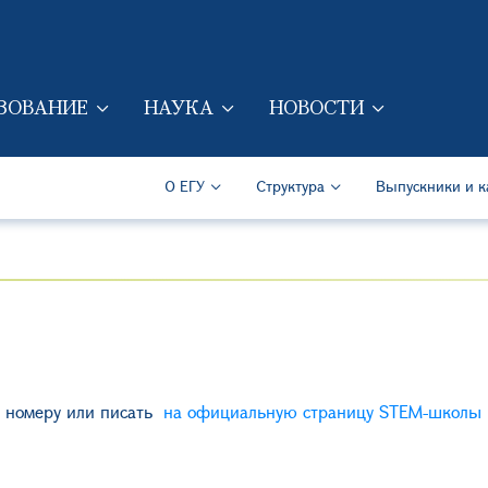
Перейти к основному содер
ЗОВАНИЕ
НАУКА
НОВОСТИ
ION (RUS)
Secondary Navigation (Ru
О ЕГУ
Структура
Выпускники и к
у номеру или писать
на официальную страницу STEM-школы 