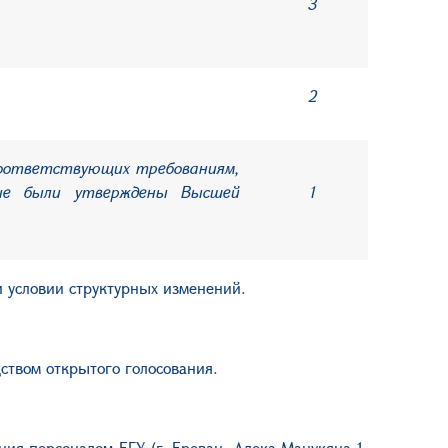
3
2
 соответствующих требованиям,
рые были утверждены Высшей
1
и условии структурных изменений.
дством открытого голосования.
ия персоналом ЕГУ (г. Ереван, Алека Манукяна 1,