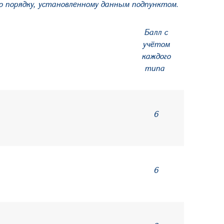
но порядку, установленному данным подпунктом.
Балл с
учётом
каждого
типа
6
6