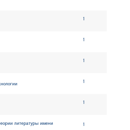
1
1
1
1
хнологии
1
теории литературы имени
1