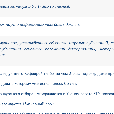
лять минимум 5.5 печатных листов.
ных научно-информационных базах данных.
 журналах, утвержденных «В списке научных публикаций,
публикации основных положений диссертаций», кото
ния.
заведующего кафедрой не более чем 2 раза подряд, даже пр
идат, которому уже исполнилось 65 лет.
нкурсного отбора), утверждается в Учёном совете ЕГУ посре
анавливается 15-дневный срок.
овленного объявлением времени представить отделу управлен