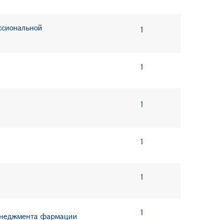
ссиональной
1
1
1
1
1
1
менеджмента фармации