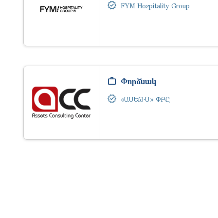
FYM Hospitality Group
Փորձնակ
«ԱՍԵԹՍ» ՓԲԸ