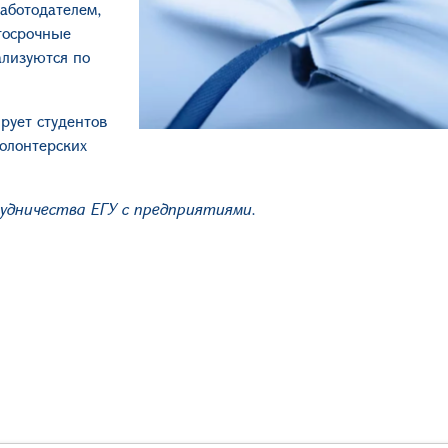
аботодателем,
лгосрочные
ализуются по
рует студентов
волонтерских
дничества ЕГУ с предприятиями.