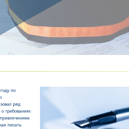
году по
о
изовал ряд
 о требованиях
с привлечением
как писать