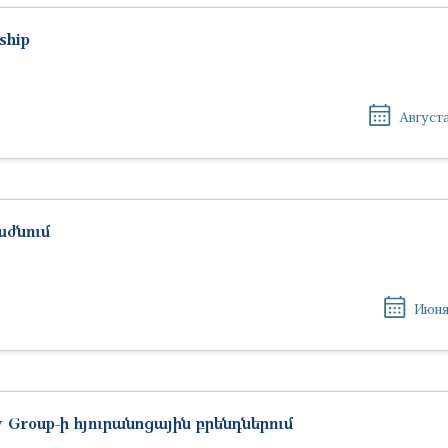
ship
Августа
աժնում
Июня
 Group-ի հյուրանոցային բրենդներում