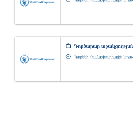
Գործարար աջակցության 
Պարենի Համաշխարհային Ծրա