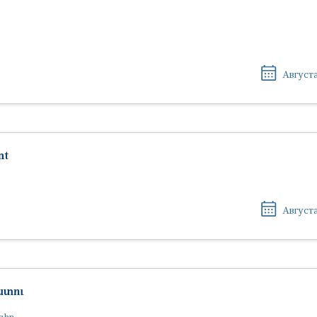
Августа
nt
Августа
ատու
գիր