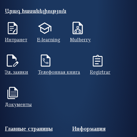
Արագ հասանելիություն
Интранет
E-learning
Mulberry
Эл. заявки
Телефонная книга
Registrar
Документы
Footer (RUS)
Главные страницы
Информация