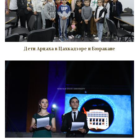
Дети Арцаха в Цахкадзоре и Бюракане