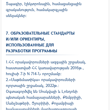
Տպագիր, էլեկտրոնային, համացանցային
գրականություն, համակարգչային
սենյակներ։
7. ОБРАЗОВАТЕЛЬНЫЕ СТАНДАРТЫ
И/ИЛИ ОРИЕНТИРЫ,
ИСПОЛЬЗОВАННЫЕ ДЛЯ
РАЗРАБОТКИ ПРОГРАММЫ
1.ՀՀ որակավորումների ազգային շրջանակ,
հաստատված ՀՀ կառավարության 2016թ.,
հուլիսի 7-ի N 714-Ն որոշմամբ:
2.«Մաթեմատիկա» որակավորումների
ոլորտային շրջանակ, 2022թ.:
Օգտագործվել են Մոսկվայի և Լոնդոնի
պետական համալսարանների, Քեմբրիջի,
Մանչեսթերի, Ցյուրիխի, Քոլամբիայի
համալսարանների մագիստրատուրայի