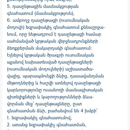
5. դասընթացին մասնակցության
գնահատում (մասնակցություն),
6. ամբողջ դասընթացի (ուսումնական
մոդուլի) եզրափակիչ գնահատում քննա­շրջա­
նում, որը ենթադրում է դասընթացի համար
սահ­ման­ված կրթական վերջնադյունք­ների
ձեռքբերման մակարդակի գնահատում:
Ելնելով կրթական ծրագրի ուսումնական
պլանով նախատես­ված դաս­­­ըն­­թաց­ների
(ուսում­նական մոդուլների) աշխատածա­
վալից, պա­­­րապ­­մունքի ձևից, դասավանդ­ման
մեթոդներից և հաշվի առ­նե­լով դաս­ընթացի
կա­րևո­րու­թյունը ուսանողի մաս­նա­գի­տա­կան
գի­տելիք­նե­րի և կարողու­թյուն­ների ձևա­
վորման մեջ՝ դաս­ըն­թացները, ըստ
գնահատման ձևի, բաժանվում են 4 խմբի՝
1. եզրափակիչ գնահատումով,
2. առանց եզրափակիչ գնահատման,