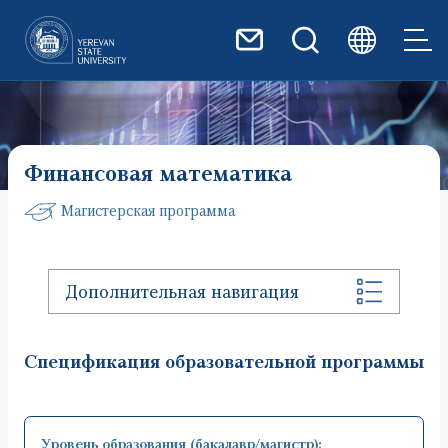
Перейти к основному содер
Финансовая математика
Магистерская программа
Дополнительная навигация
Спецификация образовательной программы
Уровень образования (бакалавр/магистр):