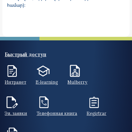
համար)։
Быстрый доступ
Интранет
E-learning
Mulberry
Эл. заявки
Телефонная книга
Registrar