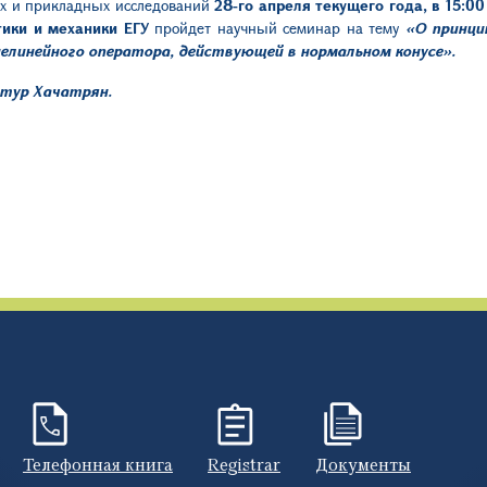
их и прикладных исследований
28-го апреля текущего года, в 15:00
тики и механики ЕГУ
пройдет научный семинар на тему
«О принци
елинейного оператора, действующей в нормальном конусе».
тур Хачатрян.
Телефонная книга
Registrar
Документы