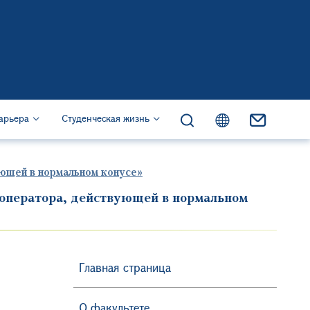
жанию
s)
арьера
Студенческая жизнь
ующей в нормальном конусе»
 оператора, действующей в нормальном
Главная страница
О факультете