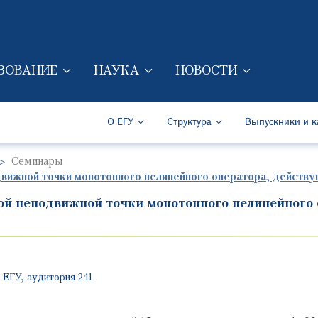
Перейти к основному содер
ЗОВАНИЕ
НАУКА
НОВОСТИ
ION (RUS)
Secondary Navigation (Ru
О ЕГУ
Структура
Выпускники и к
Семинары
движной точки монотонного нелинейного оператора, действ
ой неподвижной точки монотонного нелинейного
 ЕГУ, аудитория 241