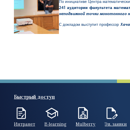
По инициативе Центра математическ
241 аудитории факультета матема
неподвижной точки монотонного н
С докладом выступит профессор
Хача
Быстрый доступ
Интранет
E-learning
Mulberry
Эл. заявки