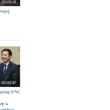
00:00:41
ժողով
00:00:47
թյունը ԵՊՀ
տի և
ապոնիա)