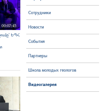
Сотрудники
00:07:45
Новости
ումը՝ ԵՊՀ
События
տ
Партнеры
Школа молодых геологов
Видеогалерея