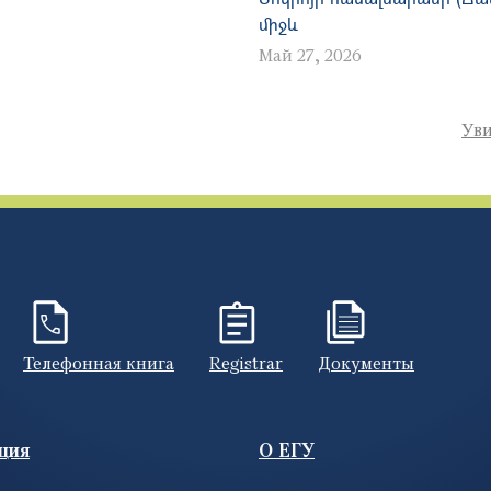
միջև
Май 27, 2026
Уви
Телефонная книга
Registrar
Документы
ция
О ЕГУ