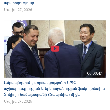
արարողությունը
Մայիս 27, 2026
00:00:47
Ամրապնդվում է գործակցությունը ԵՊՀ
աշխարհագրության և երկրաբանության ֆակուլտետի և
Տոկիոյի համալսարանի (Ճապոնիա) միջև
Մայիս 27, 2026