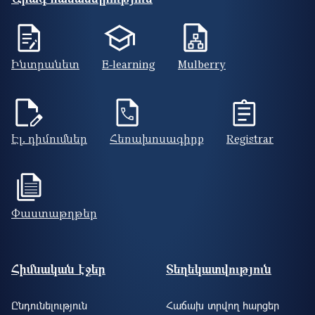
Ինտրանետ
E-learning
Mulberry
Էլ. դիմումներ
Հեռախոսագիրք
Registrar
Փաստաթղթեր
Footer site information
Հիմնական էջեր
Տեղեկատվություն
Ընդունելություն
Հաճախ տրվող հարցեր