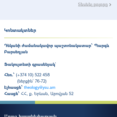
Տեսնել բոլորը
Կոնտակտներ
Դեկանի ժամանակավոր պաշտոնակատար՝ Պարգև
Բարսեղյան
Ֆակուլտետի գրասենյակ
՝
Հեռ․՝
(+374 10) 522 458
(ներքին՝ 76-72)
Էլհասցե՝
theology@ysu.am
Հասցե՝
ՀՀ, ք․ Երևան, Աբովյան 52
Արագ հասանելիություն