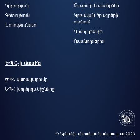
Կրթություն
Թափուր հաստիքներ
Գիտություն
Կրթական ծրագրերի
որոնում
Նորություններ
Դիմորդներին
Ուսանողներին
ԵՊՀ-ի մասին
ԵՊՀ կառավարումը
ԵՊՀ խորհրդանիշները
© Երևանի պետական համալսարան 2026