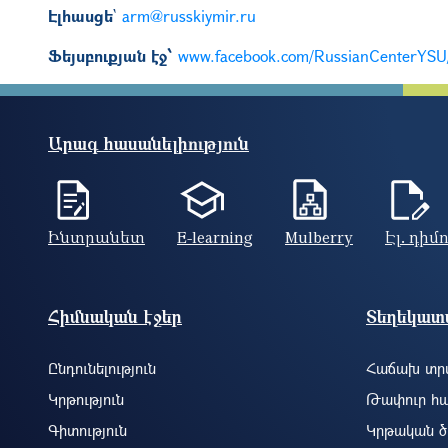
Էլհասցե
`
arm@russkiymir.ru
Ֆեյսբուքյան էջ՝
www.facebook.com/RussianCenterYSU
Արագ հասանելիություն
Ինտրանետ
E-learning
Mulberry
Էլ. դիմ
Footer site information
Հիմնական էջեր
Տեղեկատվ
Ընդունելություն
Հաճախ տրվ
Կրթություն
Թափուր հա
Գիտություն
Կրթական ծ