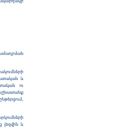
մակարդակի
րամադրման
ակումների
հատական և
իտական ու
աշխատանք
ընթերցում,
րկումների
 լեզվին և