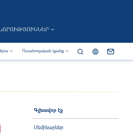
ՆՈՐՈՒԹՅՈՒՆՆԵՐ
իերա
Ուսանողական կյանք
Գլխավոր էջ
Սեմինարներ