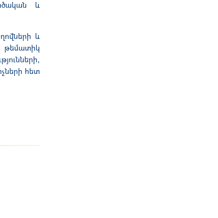
րծական և
ղովների և
, թեմատիկ
յունների,
չների հետ