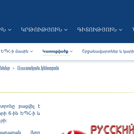
Skip to main content
ՒՆ
ԿՐԹՈՒԹՅՈՒՆ
ԳԻՏՈՒԹՅՈՒՆ
ION (ARM)
Secondary navigation (Arm)
ԵՊՀ-ի մասին
Կառուցվածք
Շրջանավարտներ և կար
ններ
Ռուսական կենտրոն
տրոնը բացվել է
րի 6-ին ԵՊՀ-ի և
րի:
րադարան (նոր