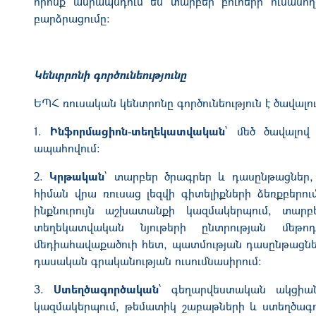
որոնք ամրապնդում են տարբեր բուհերի ուսանո
բարձրացումը:
Կենտրոնի գործունեությունը
ԵՊՀ ռուսական կենտրոնը գործունեություն է ծավալու
1.
Ինֆորմացիոն-տեղեկատվական
` մեծ ծավալով
ապահովում։
2.
Կրթական
` տարբեր ծրագրեր և դասընթացներ
հիման վրա ռուսաց լեզվի գիտելիքների ձեռքբերո
ինքնուրույն աշխատանքի կազմակերպում, տար
տեղեկատվական նյութերի ընտրության մեթո
մեդիահավաքածուի հետ, պատմության դասընթացների
դասական գրականության ուսումնասիրում:
3.
Ստեղծագործական
` գեղարվեստական ակցիանե
կազմակերպում, թեմատիկ շաբաթների և ստեղծագոր