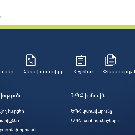
/
ումներ
Հեռախոսագիրք
Registrar
Փաստաթղթ
ություն
ԵՊՀ-ի մասին
ող հարցեր
ԵՊՀ կառավարումը
ստիքներ
ԵՊՀ խորհրդանիշները
րագրերի որոնում