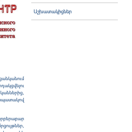
Աշխատակիցներ
 ցանկանում
դակցվելու
կաններից,
 նպատակով
արբերաբար
րցույթներ,