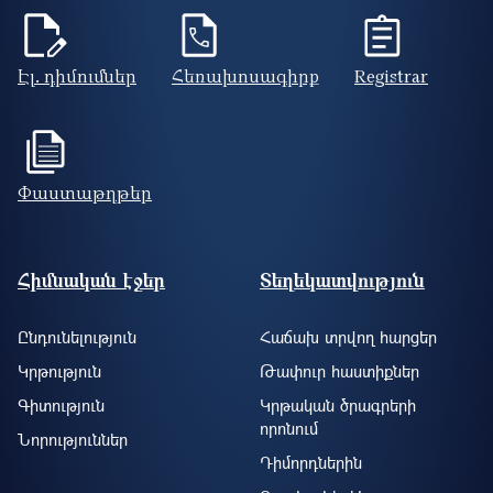
Էլ. դիմումներ
Հեռախոսագիրք
Registrar
Փաստաթղթեր
Footer site information
Հիմնական էջեր
Տեղեկատվություն
Ընդունելություն
Հաճախ տրվող հարցեր
Կրթություն
Թափուր հաստիքներ
Գիտություն
Կրթական ծրագրերի
որոնում
Նորություններ
Դիմորդներին