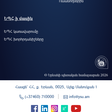
Ուսանողներին
ԵՊՀ-ի մասին
ԵՊՀ կառավարումը
ԵՊՀ խորհրդանիշները
© Երևանի պետական համալսարան 2026
Հասցե` ՀՀ, ք. Երևան, 0025, Ալեք Մանուկյան 1
(+37460) 710000
info@ysu.am