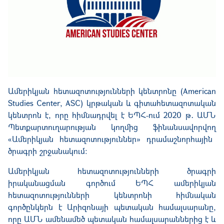
Ամերիկյան
հետազոտությունների
կենտրոնը
(
American
Studies Center,
ASC)
կրթական
և
գիտահետազոտական
կենտրոն
է
,
որը
հիմնադրվել
է
ԵՊՀ
-
ում
2020
թ
․
ԱՄՆ
Պ
ետքարտուղարության
կողմից
ֆինանսավորվող
«
Ամերիկյան
հետազոտություններ
»
դրամաշնորհային
ծրագրի
շրջանակում
։
Ամերիկյան
հետազոտությունների
ծրագրի
իրականացման
գործում
ԵՊՀ
ամերիկյան
հետազոտությունների
կենտրոնի
հիմնական
գործընկերն
է
Արիզոնայի
պետական
համալսարանը
,
որը
ԱՄՆ
ամենամեծ
պետական
համալսարաններից
է
և