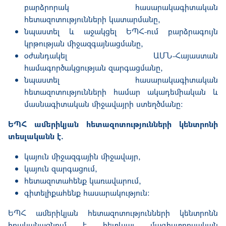
բարձրորակ
հասարակագիտական
հետազոտությունների
կատարմանը
,
նպաստել և աջակցել ԵՊՀ
-
ում
բարձրագույն
կրթության
միջազգայնացմանը
,
օժանդակել ԱՄՆ
-
Հայաստան
համագործակցության
զարգացմանը
,
նպաստել հասարակագիտական
հետազոտությունների
համար
ակադեմիական
և
մասնագիտական
միջավայրի
ստեղծմանը
։
ԵՊՀ
ա
մերիկյան
հետազոտությունների
կենտրոնի
տեսլականն
է.
կ
այուն
միջազգային
միջավայր
,
կ
այուն
զարգացում
,
հ
ետազոտահեն
ք
կառավարում
,
գ
իտելիքահենք
հասարակություն
:
ԵՊՀ ամերիկյան հետազոտությունների կենտրոնն
իրականացնում է հետևյալ մագիստրոսական