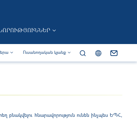
ՆՈՐՈՒԹՅՈՒՆՆԵՐ
իերա
Ուսանողական կյանք
ղ բնակվելու հնարավորություն ունեն ինչպես ԵՊՀ,