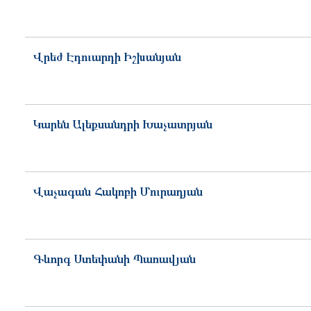
Վրեժ
Էդուարդի
Իշխանյան
Կարեն
Ալեքսանդրի
Խաչատրյան
Վաչագան
Հակոբի
Մուրադյան
Գևորգ
Ստեփանի
Պառավյան