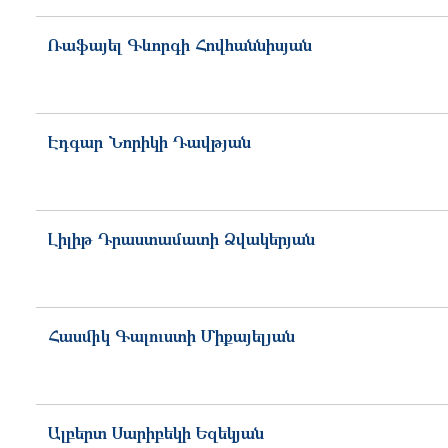
Ռաֆայել
Գևորգի
Հովհաննիսյան
Էդգար
Նորիկի
Դավթյան
Լիլիթ
Դրաստամատի
Ձվակերյան
Հասմիկ
Գալուստի
Միքայելյան
Ալբերտ
Սարիբեկի
Եզեկյան