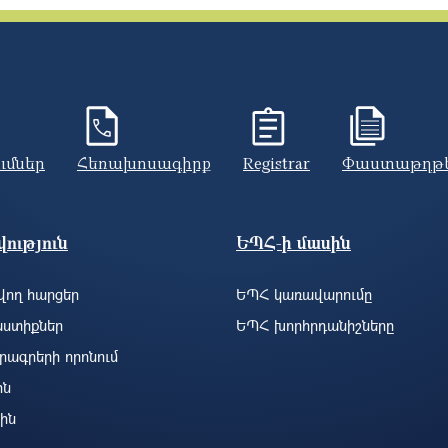
ումներ
Հեռախոսագիրք
Registrar
Փաստաթղթ
ություն
ԵՊՀ-ի մասին
ող հարցեր
ԵՊՀ կառավարումը
ստիքներ
ԵՊՀ խորհրդանիշները
րագրերի որոնում
ին
ին