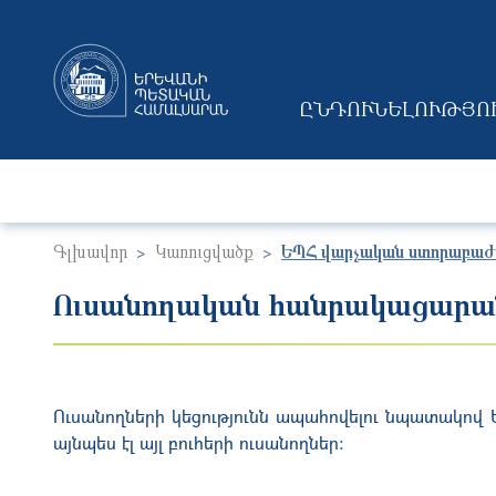
ԸՆԴՈՒՆԵԼՈՒԹՅՈ
MAIN NAVIGAT
Գլխավոր
Կառուցվածք
ԵՊՀ վարչական ստորաբաժ
Ուսանողական հանրակացարա
Ուսանողների կեցությունն ապահովելու նպատակով 
այնպես էլ այլ բուհերի ուսանողներ: