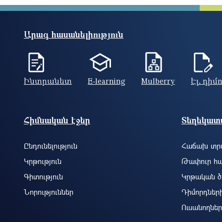
Արագ հասանելիություն
Ինտրանետ
E-learning
Mulberry
Էլ. դիմ
Footer site information
Հիմնական էջեր
Տեղեկատվ
Ընդունելություն
Հաճախ տրվ
Կրթություն
Թափուր հա
Գիտություն
Կրթական ծ
Նորություններ
Դիմորդներ
Ուսանողներ