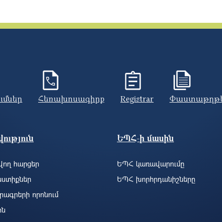
ումներ
Հեռախոսագիրք
Registrar
Փաստաթղթ
ություն
ԵՊՀ-ի մասին
ող հարցեր
ԵՊՀ կառավարումը
ստիքներ
ԵՊՀ խորհրդանիշները
րագրերի որոնում
ին