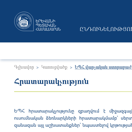
ԸՆԴՈՒՆԵԼՈՒԹՅՈ
MAIN NAVIGAT
Գլխավոր
Կառուցվածք
ԵՊՀ վարչական ստորաբաժ
Հրատարակչություն
ԵՊՀ հրատարակչությունը զբաղվում է միջազգա
ուսումնական ձեռնարկների հրատարակմամբ՝ սեր
զանազան այլ աշխատանքներ՝ նպաս­տելով կրթությա