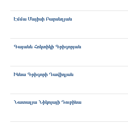
Էմմա
Մայիսի
Բարսեղյան
Գայանե
Հոկտիկի
Գրիգորյան
Իննա
Գրիգորի
Դավիդյան
Նատալյա
Նիկոլայի
Դուբինա