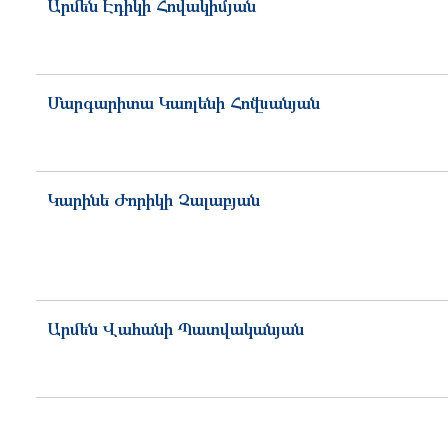
Արմեն
Էդիկի
Հովակիմյան
Մարգարիտա
Կառլենի
Հովնանյան
Կարինե
Ժորիկի
Չալաբյան
Արմեն
Վահանի
Պատվականյան