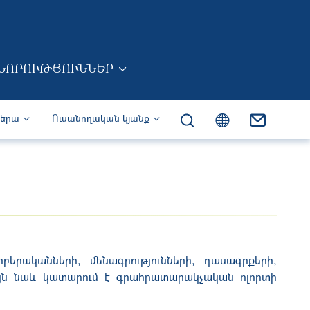
ՆՈՐՈՒԹՅՈՒՆՆԵՐ
իերա
Ուսանողական կյանք
րականների, մենագրությունների, դասագրքերի,
Այն նաև կատարում է գրահրատարակչական ոլորտի