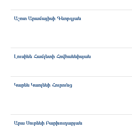
Աշոտ
Արամայիսի
Գևորգյան
Լուսինե
Համլետի
Հովհաննիսյան
Կարեն
Կառլենի
Հուրունց
Արա
Սուրենի
Բարխուդարյան