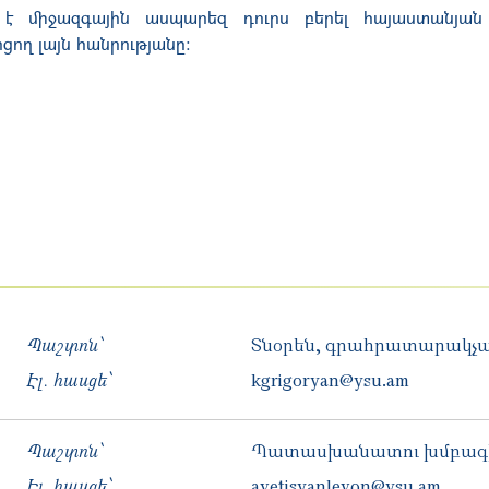
է միջազգային ասպարեզ դուրս բերել հայաստանյ
ող լայն հանրությանը:
Պաշտոն՝
Տնօրեն, գրահրատարակչ
Էլ. հասցե՝
kgrigoryan@ysu.am
Պաշտոն՝
Պատասխանատու խմբագիր
Էլ. հասցե՝
avetisyanlevon@ysu.am