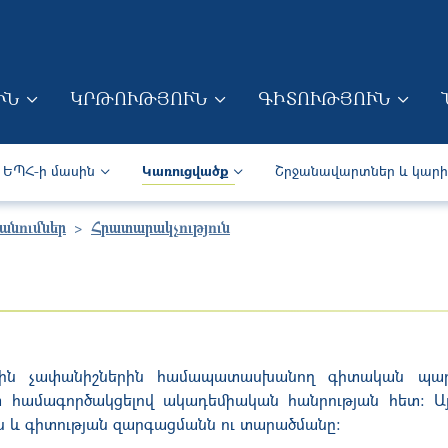
Skip to main content
ՒՆ
ԿՐԹՈՒԹՅՈՒՆ
ԳԻՏՈՒԹՅՈՒՆ
ION (ARM)
Secondary navigation (Arm)
ԵՊՀ-ի մասին
Կառուցվածք
Շրջանավարտներ և կար
անումներ
Հրատարակչություն
յին չափանիշներին համապատասխանող գիտական պարբե
տ համագործակցելով ակադեմիական հանրության հետ: 
ն և գիտության զարգացմանն ու տարածմանը: