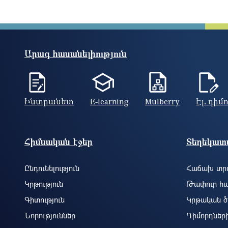
Արագ հասանելիություն
Ինտրանետ
E-learning
Mulberry
Էլ. դիմ
Footer site information
Հիմնական էջեր
Տեղեկատվ
Ընդունելություն
Հաճախ տրվ
Կրթություն
Թափուր հա
Գիտություն
Կրթական ծ
Նորություններ
Դիմորդներ