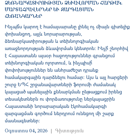
ԵՌՆԱՐԿԱՏԻՐՈՒԹՅԱՆ ՁԵՒԱՎՈՐՄԱՆ ՀԱՐԹԱԿ. ՄԱ
ՐՏԱՀՐԱՎԵՐՆԵՐ ԵՒ ԶԱՐԳԱՑՄԱՆ ՀԵՌ
ԱՆԿԱՐՆԵՐ
Ինչպե՞ս կարող է համալսարանը լինել ոչ միայն գիտելիք
փոխանցող, այլև նորարարության,
ձեռնարկատիրության և տեխնոլոգիական
առաջնորդության ձևավորման կենտրոն։ Ինչի՞ շնորհիվ
է Հայաստանն այսօր հաջողություններ գրանցում
տեխնոլոգիական ոլորտում, և ինչպիսի՞
փոփոխություններ են անհրաժեշտ դրանք
համակարգային դարձնելու համար։ Այս և այլ հարցերի
շուրջ ԵՊՀ շրջանավարտների ֆորումի ժամանակ
կայացած պանելային քննարկման ընթացքում իրենց
տեսակետներն ու փորձառությունը ներկայացրին
Հայաստանի նորարարական էկոհամակարգի
զարգացման գործում ներդրում ունեցող մի շարք
մասնագետներ։
Օգոստոս 04, 2026
Գիտություն