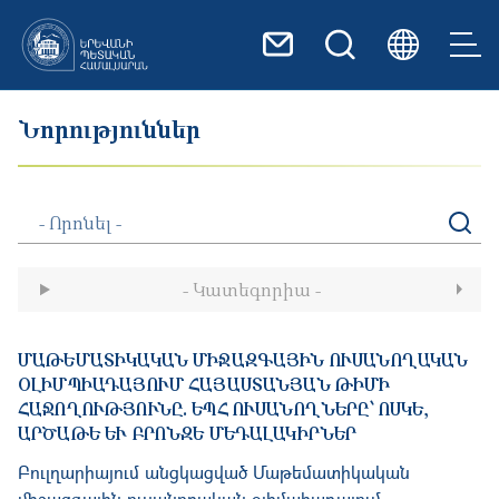
Skip to main content
Նորություններ
- Կատեգորիա -
ՄԱԹԵՄԱՏԻԿԱԿԱՆ ՄԻՋԱԶԳԱՅԻՆ ՈՒՍԱՆՈՂԱԿԱՆ
ՕԼԻՄՊԻԱԴԱՅՈՒՄ ՀԱՅԱՍՏԱՆՅԱՆ ԹԻՄԻ
ՀԱՋՈՂՈՒԹՅՈՒՆԸ. ԵՊՀ ՈՒՍԱՆՈՂՆԵՐԸ՝ ՈՍԿԵ,
ԱՐԾԱԹԵ ԵՒ ԲՐՈՆԶԵ ՄԵԴԱԼԱԿԻՐՆԵՐ
Բուլղարիայում անցկացված Մաթեմատիկական
միջազգային ուսանողական օլիմպիադայում