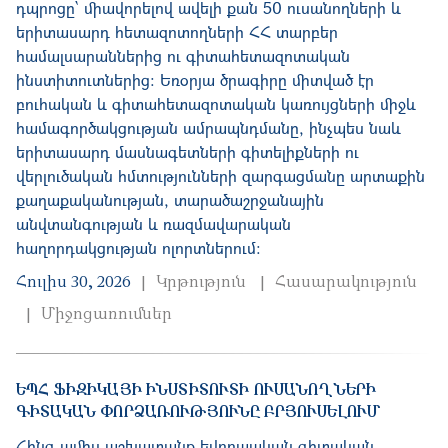
դպրոցը՝ միավորելով ավելի քան 50 ուսանողների և
երիտասարդ հետազոտողների ՀՀ տարբեր
համալսարաններից ու գիտահետազոտական
ինստիտուտներից: Եռօրյա ծրագիրը միտված էր
բուհական և գիտահետազոտական կառույցների միջև
համագործակցության ամրապնդմանը, ինչպես նաև
երիտասարդ մասնագետների գիտելիքների ու
վերլուծական հմտությունների զարգացմանը արտաքին
քաղաքականության, տարածաշրջանային
անվտանգության և ռազմավարական
հաղորդակցության ոլորտներում։
Հուլիս 30, 2026
Կրթություն
Հասարակություն
Միջոցառումներ
ԵՊՀ ՖԻԶԻԿԱՅԻ ԻՆՍՏԻՏՈՒՏԻ ՈՒՍԱՆՈՂՆԵՐԻ
ԳԻՏԱԿԱՆ ՓՈՐՁԱՌՈՒԹՅՈՒՆԸ ԲՐՅՈՒՍԵԼՈՒՄ
Հինգ ամիս աշխատանք եվրոպական գիտական