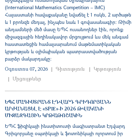
(International Mathematics Competition – IMC)
Հայաստանի հավաքականը նվաճել է 1 ոսկե, 2 արծաթե
և 1 բրոնզե մեդալ, ինչպես նաև 1 գովասանագիր։ Թիմի
անդամների մեծ մասը ԵՊՀ ուսանողներ էին, որոնք
միջազգային հեղինակավոր մրցույթում ևս մեկ անգամ
հաստատեցին համալսարանում մաթեմատիկական
կրթության և օլիմպիական պատրաստվածության
բարձր մակարդակը։
Օգոստոս 07, 2026
Գիտություն
Կրթություն
Մրցույթներ
ԵՊՀ ՄԱԳԻՍՏՐԱՆՏ ԷԴՎԱՐԴ ԳՐԻԳՈՐՅԱՆՆ
ԱՐԺԱՆԱՑԵԼ Է «SPIE»-Ի 2026 ԹՎԱԿԱՆԻ
ՄԻՋԱԶԳԱՅԻՆ ԿՐԹԱԹՈՇԱԿԻՆ
ԵՊՀ ֆիզիկայի ինստիտուտի մագիստրանտ Էդվարդ
Գրիգորյանը օպտիկայի և ֆոտոնիկայի ոլորտում իր