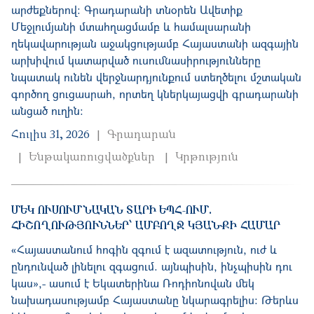
արժեքներով։ Գրադարանի տնօրեն Ավետիք
Մեջլումյանի մտահղացմամբ և համալսարանի
ղեկավարության աջակցությամբ Հայաստանի ազգային
արխիվում կատարված ուսումնասիրությունները
նպատակ ունեն վերջնարդյունքում ստեղծելու մշտական
գործող ցուցասրահ, որտեղ կներկայացվի գրադարանի
անցած ուղին։
Հուլիս 31, 2026
Գրադարան
Ենթակառուցվածքներ
Կրթություն
ՄԵԿ ՈՒՍՈՒՄՆԱԿԱՆ ՏԱՐԻ ԵՊՀ-ՈՒՄ.
ՀԻՇՈՂՈՒԹՅՈՒՆՆԵՐ՝ ԱՄԲՈՂՋ ԿՅԱՆՔԻ ՀԱՄԱՐ
«Հայաստանում հոգին զգում է ազատություն, ուժ և
ընդունված լինելու զգացում. այնպիսին, ինչպիսին դու
կաս»,- ասում է Եկատերինա Ռոդիոնովան մեկ
նախադասությամբ Հայաստանը նկարագրելիս։ Թերևս