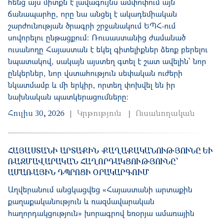
հենց այս միտքն է լավագույնս ամփոփում այն
ճանապարհը, որը նա անցել է ակադեմիական
շարժունության ծրագրի շրջանակում ԵՊՀ-ում
սովորելու ընթացքում։ Ռուսաստանից ժամանած
ուսանողը Հայաստան է եկել գիտելիքներ ձեռք բերելու
նպատակով, սակայն այստեղ գտել է շատ ավելին՝ նոր
ընկերներ, նոր վստահություն սեփական ուժերի
նկատմամբ և մի երկիր, որտեղ փոխվել են իր
նախնական պատկերացումները։
Հուլիս 30, 2026
Կրթություն
Ուսանողական
ՀԱՅԱՍՏԱՆԻ ԱՐՏԱՔԻՆ ՔԱՂԱՔԱԿԱՆՈՒԹՅՈՒՆԸ ԵՒ Ռ
ԱԶՄԱՎԱՐԱԿԱՆ ՀԱՂՈՐԴԱԿՑՈՒԹՅՈՒՆԸ՝ Ա
ՄԱՌԱՅԻՆ ԴՊՐՈՑԻ ՕՐԱԿԱՐԳՈՒՄ
Աղվերանում անցկացվեց «Հայաստանի արտաքին
քաղաքականություն և ռազմավարական
հաղորդակցություն» խորագրով եռօրյա ամառային