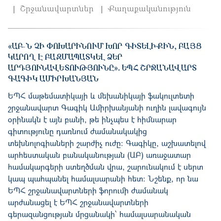
Շրջանավարտներ
Քաղաքականություն
«ԱԲ-Ն ՉԻ ՓՈԽԱՐԻՆՈՒՄ ԽՈՐ ԳԻՏԵԼԻՔԻՆ, ԲԱՅՑ
ԿԱՐՈՂ Է ԲԱԶՄԱՊԱՏԿԵԼ ՁԵՐ
ԱՐԴՅՈՒՆԱՎԵՏՈՒԹՅՈՒՆԸ»․ ԵՊՀ ՇՐՋԱՆԱՎԱՐՏ
ԳԱԳԻԿ ԱՄԻՐԽԱՆՅԱՆ
ԵՊՀ մաթեմատիկայի և մեխանիկայի ֆակուլտետի
շրջանավարտ Գագիկ Ամիրխանյանի ուղին լավագույն
օրինակն է այն բանի, թե ինչպես է հիմնարար
գիտությունը դառնում ժամանակակից
տեխնոլոգիաների շարժիչ ուժը։ Գագիկը, աշխատելով
արհեստական բանականության (ԱԲ) առաջատար
համակարգերի ստեղծման վրա, շարունակում է սերտ
կապ պահպանել համալսարանի հետ։ Նշենք, որ նա
ԵՊՀ շրջանավարտների ֆորումի ժամանակ
արժանացել է ԵՊՀ շրջանավարտների
գերազանցության մրցանակի՝ համալսարանական