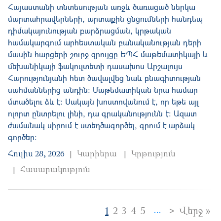
Հայաստանի տնտեսության առջև ծառացած ներկա
մարտահրավերների, արտաքին ցնցումների հանդեպ
դիմակայունության բարձրացման, կրթական
համակարգում արհեստական բանականության դերի
մասին հարցերի շուրջ զրույցը ԵՊՀ մաթեմատիկայի և
մեխանիկայի ֆակուլտետի դասախոս Արշալույս
Հարությունյանի հետ ծավալվեց նաև բնագիտության
սահմաններից անդին: Մաթեմատիկան նրա համար
մտածելու ձև է։ Սակայն խոստովանում է, որ եթե այլ
ոլորտ ընտրելու լինի, դա գրականությունն է։ Ազատ
ժամանակ սիրում է ստեղծագործել, գրում է արձակ
գործեր:
Հուլիս 28, 2026
Կարիերա
Կրթություն
Հասարակություն
Pagination
Next page
>
La
1
2
3
4
5
Վերջ »
…