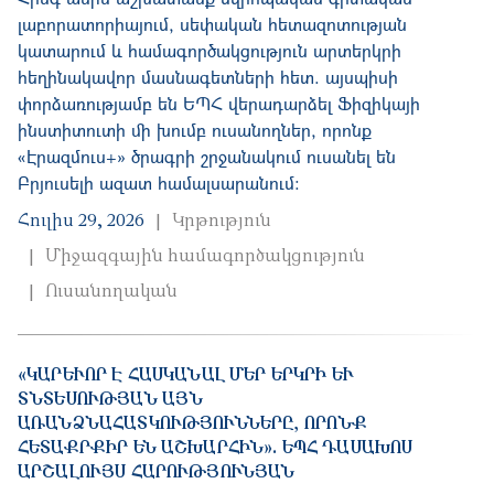
լաբորատորիայում, սեփական հետազոտության
կատարում և համագործակցություն արտերկրի
հեղինակավոր մասնագետների հետ. այսպիսի
փորձառությամբ են ԵՊՀ վերադարձել Ֆիզիկայի
ինստիտուտի մի խումբ ուսանողներ, որոնք
«Էրազմուս+» ծրագրի շրջանակում ուսանել են
Բրյուսելի ազատ համալսարանում:
Հուլիս 29, 2026
Կրթություն
Միջազգային համագործակցություն
Ուսանողական
«ԿԱՐԵՒՈՐ Է ՀԱՍԿԱՆԱԼ ՄԵՐ ԵՐԿՐԻ ԵՒ ՏՆ
ՏԵՍՈՒԹՅԱՆ ԱՅՆ ԱՌ
ԱՆՁՆԱՀԱՏԿՈՒԹՅՈՒՆՆԵՐԸ, ՈՐՈՆՔ ՀԵ
ՏԱՔՐՔԻՐ ԵՆ ԱՇԽԱՐՀԻՆ». ԵՊՀ ԴԱՍԱԽՈՍ ԱՐ
ՇԱԼՈՒՅՍ ՀԱՐՈՒԹՅՈՒՆՅԱՆ