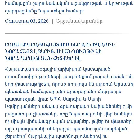
համայնքին շարունակական աջակցության և կրթության
զարգացմանը նպաստելու համար:
Օգոստոս 03, 2026
Շրջանավարտներ
ԲԱՑԱՌԻԿ ԲԱՑԱՀԱՅՏՈՒՄՆԵՐ ԱՐԽԻՎԱՅԻՆ
ՆՈՐԱՀԱՅՏ ԷՋԵՐԻՑ. ԱՎԱՆԴՈՒՅԹԻ ԵՒ Ն
ՈՐԱՐԱՐՈՒԹՅԱՆ ՀԵՏՔԵՐՈՎ
Հայաստանի ազգային արխիվում կատարված
ուսումնասիրությունների արդյունքում բացահայտվել են
նոր փաստաթղթեր, որոնք նոր լույս են սփռում Երևանի
պետական համալսարանի գրադարանի մեկդարյա
պատմության վրա։ ԵՊՀ Սարգիս և Մարի
Իզմիրլյանների անվան գրադարանը նախաձեռնել է մի
բացառիկ աշխատանք, որը նպատակ ունի վեր հանելու
ոչ միայն վիճակագրական տվյալներ, թվեր ու փաստեր,
այլև գրադարանի մեկդարյա պատմության թաքնված
շերտերը՝ մարդկային պատմություններով ու