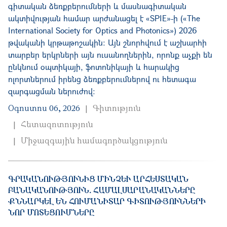
գիտական ձեռքբերումների և մասնագիտական
ակտիվության համար արժանացել է «SPIE»-ի («The
International Society for Optics and Photonics») 2026
թվականի կրթաթոշակին։ Այն շնորհվում է աշխարհի
տարբեր երկրների այն ուսանողներին, որոնք աչքի են
ընկնում օպտիկայի, ֆոտոնիկայի և հարակից
ոլորտներում իրենց ձեռքբերումներով ու հետագա
զարգացման ներուժով։
Օգոստոս 06, 2026
Գիտություն
Հետազոտություն
Միջազգային համագործակցություն
ԳՐԱԿԱՆՈՒԹՅՈՒՆԻՑ ՄԻՆՉԵՒ ԱՐՀԵՍՏԱԿԱՆ Բ
ԱՆԱԿԱՆՈՒԹՅՈՒՆ․ ՀԱՄԱԼՍԱՐԱՆԱԿԱՆՆԵՐԸ Ք
ՆՆԱՐԿԵԼ ԵՆ ՀՈՒՄԱՆԻՏԱՐ ԳԻՏՈՒԹՅՈՒՆՆԵՐԻ Ն
ՈՐ ՄՈՏԵՑՈՒՄՆԵՐԸ