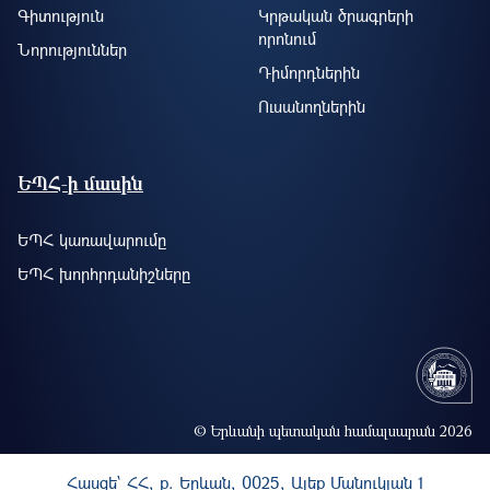
Գիտություն
Կրթական ծրագրերի
որոնում
Նորություններ
Դիմորդներին
Ուսանողներին
ԵՊՀ-ի մասին
ԵՊՀ կառավարումը
ԵՊՀ խորհրդանիշները
© Երևանի պետական համալսարան 2026
Հասցե` ՀՀ, ք. Երևան, 0025, Ալեք Մանուկյան 1