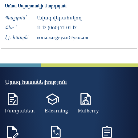
Սոնա
Սպարտակի
Սարգսյան
Պաշտոն՝
Ավագ վերահսկող
Հեռ․՝
11-17
(060) 71-01-17
Էլ. հասցե՝
sona.sargsyan@ysu.am
Արագ հասանելիություն
Ինտրանետ
E-learning
Mulberry