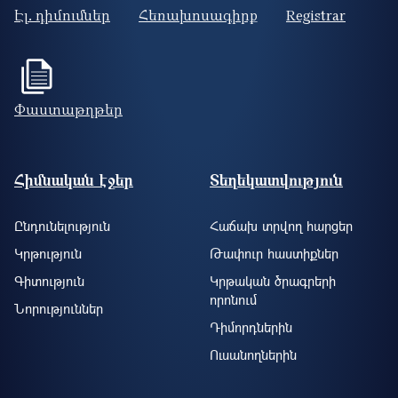
Էլ. դիմումներ
Հեռախոսագիրք
Registrar
Փաստաթղթեր
Footer site information
Հիմնական էջեր
Տեղեկատվություն
Ընդունելություն
Հաճախ տրվող հարցեր
Կրթություն
Թափուր հաստիքներ
Գիտություն
Կրթական ծրագրերի
որոնում
Նորություններ
Դիմորդներին
Ուսանողներին