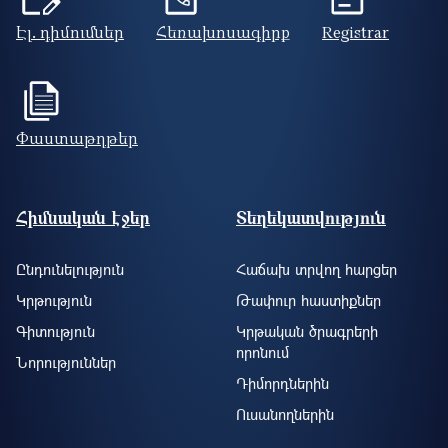
Էլ. դիմումներ
Հեռախոսագիրք
Registrar
Փաստաթղթեր
Footer site information
Հիմնական էջեր
Տեղեկատվություն
Ընդունելություն
Հաճախ տրվող հարցեր
Կրթություն
Թափուր հաստիքներ
Գիտություն
Կրթական ծրագրերի
որոնում
Նորություններ
Դիմորդներին
Ուսանողներին