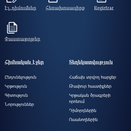
Էլ. դիմումներ
Հեռախոսագիրք
Registrar
Փաստաթղթեր
Footer site information
Հիմնական էջեր
Տեղեկատվություն
Ընդունելություն
Հաճախ տրվող հարցեր
Կրթություն
Թափուր հաստիքներ
Գիտություն
Կրթական ծրագրերի
որոնում
Նորություններ
Դիմորդներին
Ուսանողներին