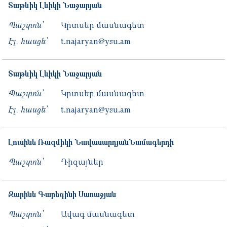
Տաթևիկ
Լևիկի
Նաջարյան
Պաշտոն՝
Կրտսեր մասնագետ
Էլ. հասցե՝
t.najaryan@ysu.am
Տաթևիկ
Լևիկի
Նաջարյան
Պաշտոն՝
Կրտսեր մասնագետ
Էլ. հասցե՝
t.najaryan@ysu.am
Լուսինե
Ռազմիկի
ՆավասարդյանՆամագերդի
Պաշտոն՝
Դիզայներ
Զարինե
Գարեգինի
Սառաջյան
Պաշտոն՝
Ավագ մասնագետ