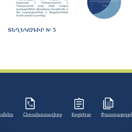
ՏԵՂԵԿԱԳԻՐ № 5
ումներ
Հեռախոսագիրք
Registrar
Փաստաթղթ