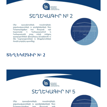
ՏԵՂԵԿԱԳԻՐ № 2