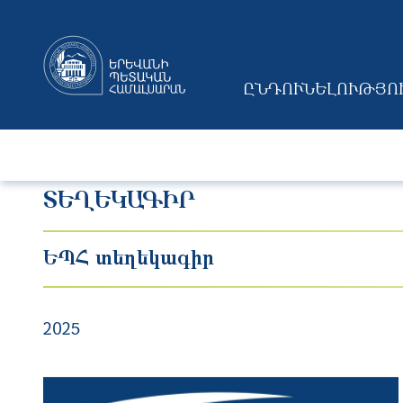
ԸՆԴՈՒՆԵԼՈՒԹՅՈ
MAIN NAVIGAT
ՏԵՂԵԿԱԳԻՐ
ԵՊՀ տեղեկագիր
2025