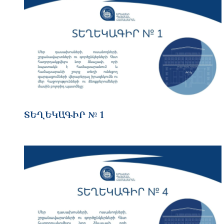
ՏԵՂԵԿԱԳԻՐ № 1