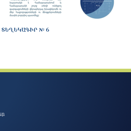
ՏԵՂԵԿԱԳԻՐ № 6
եր