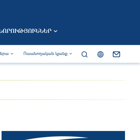
ՆՈՐՈՒԹՅՈՒՆՆԵՐ
իերա
Ուսանողական կյանք