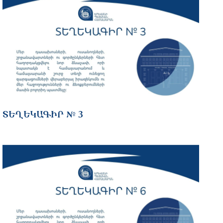
ՏԵՂԵԿԱԳԻՐ № 3