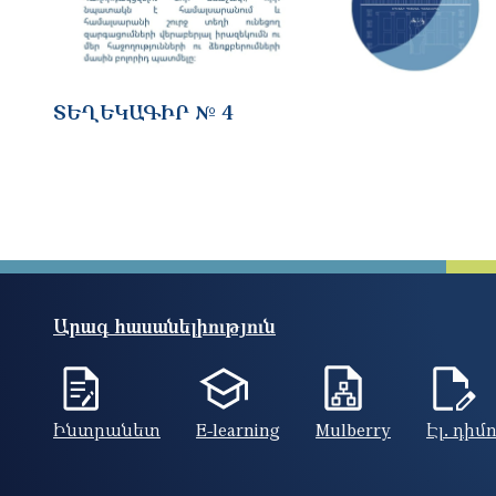
ՏԵՂԵԿԱԳԻՐ № 4
Արագ հասանելիություն
Ինտրանետ
E-learning
Mulberry
Էլ. դիմ