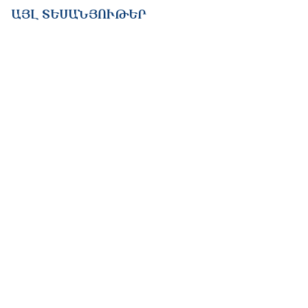
ԱՅԼ ՏԵՍԱՆՅՈՒԹԵՐ