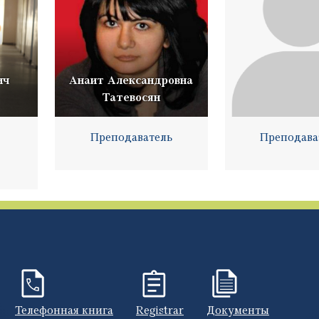
ич
Анаит Александровна
Татевосян
Преподаватель
Преподава
Телефонная книга
Registrar
Документы