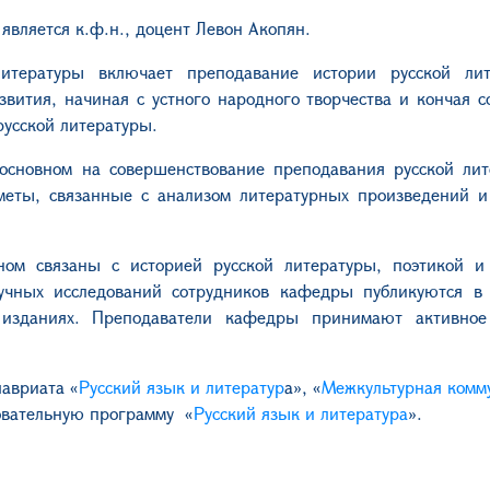
вляется к.ф.н., доцент Левон Акопян.
литературы включает преподавание истории русской ли
азвития, начиная с устного народного творчества и кончая 
русской литературы.
 основном на совершенствование преподавания русской ли
еты, связанные с анализом литературных произведений и
ом связаны с историей русской литературы, поэтикой и 
учных исследований сотрудников кафедры
публикуются в 
 изданиях.
Преподаватели кафедры принимают активное
лавриата
«
Русский язык и литератур
а
», «
Межкультурная комм
зовательную программу
«
Русский язык и литература
»
.