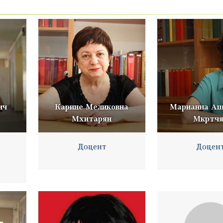
ич
Карине Меликовна
Марианна Аш
Мхитарян
Мкртчя
Доцент
Доцен