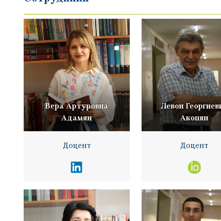
Вера Артуровна
Левон Георгиев
Адамян
Акопян
Доцент
Доцент