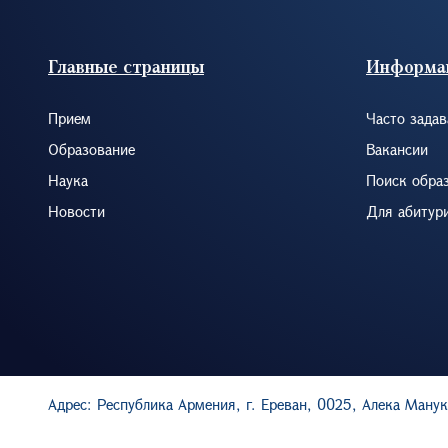
Footer (RUS)
Главные страницы
Информа
Прием
Часто зада
Образование
Вакансии
Наука
Поиск обра
Новости
Для абитур
Адрес: Республика Армения, г. Ереван, 0025, Алека Манук