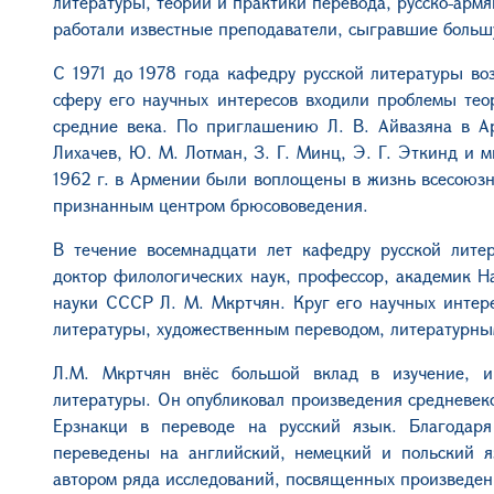
литератур
ы
, теори
и
и практик
и
перевода,
русско-а
рмя
работали известные преподаватели, сыгравшие больш
С 1971 до 1978 года кафедру русской литературы во
сферу его научных интересов входили проблемы теор
средние века. По приглашению
Л. В. А
йвазяна
в А
Лихачев, Ю. М. Лотман, З. Г. Минц, Э. Г. Эткинд и м
1962 г.
в Армении были воплощены в жизнь
всесоюзн
признанным центром
б
рюсо
во
ведения.
В течение восемнадцати лет кафедру русской литер
доктор филологических наук, профессор, академик Н
науки СССР Л. М. Мкртчян. Круг его научных интер
литературы, художественным переводом, литературны
Л.М. Мкртчян внёс большой вклад в изучение, и
литературы. Он опубликовал произведения средневек
Ерзнакци
в переводе
на русск
ий
язык.
Благодар
переведены на
а
нглийский, немецкий и польский 
автором ряда исследований, посвященных
произведен