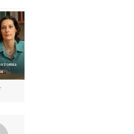
отовна
н
т