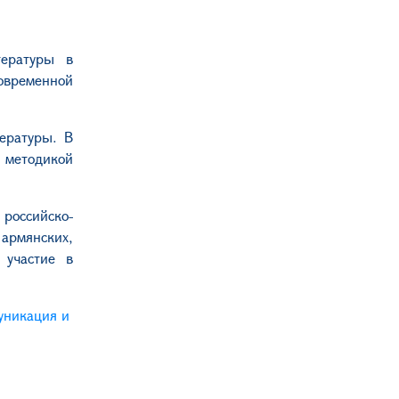
тературы в
современной
тературы. В
 методикой
российско-
армянских,
 участие в
уникация и