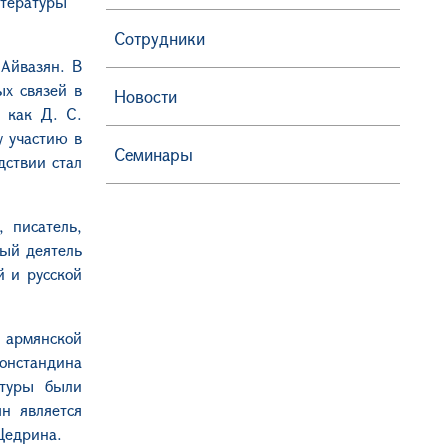
итературы
Сотрудники
 Айвазян. В
ых связей в
Новости
 как Д. С.
 участию в
Семинары
дствии стал
 писатель,
ный деятель
й и русской
 армянской
онстан
д
ина
атуры были
н является
Щедрина.