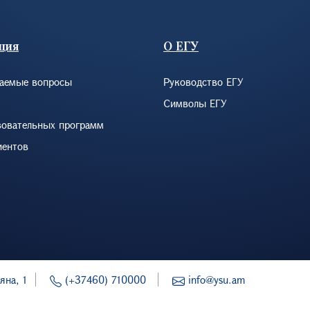
ция
О ЕГУ
ваемые вопросы
Руководство ЕГУ
Символы ЕГУ
зовательных программ
иентов
яна, 1
(+37460) 710000
info@ysu.am