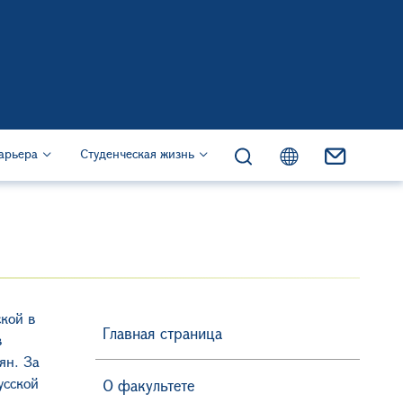
жанию
s)
арьера
Студенческая жизнь
кой в
Главная страница
в
ян. За
усск
ой
О факультете