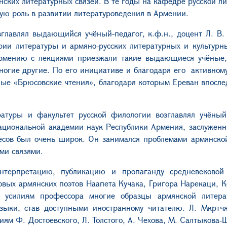
н
ских
литературны
х
связ
ей
. В те годы на кафедре русской л
ую роль в развитии литературоведения в Армении.
зглавлял выдающийся учёный-педагог, к.ф.н., доцент Л. В.
ии литературы и армяно-русских литературных и культурн
рмению с лекциями приезжали такие выдающиеся
учёные,
ногие другие. По его инициативе и
благодаря его
активному
ые «Брюсовские чтения», благодаря которым Ереван впосле
атуры и факультет русской филологии возглавлял учёный,
ациональной академии наук Республики Армения, заслужен
есов был очень широк.
Он
занимался
проблема
ми армянско
ми связями.
нтерпретацию, публикацию и пропаганду средневековой
овых армянских поэтов Наапета Кучака,
Григора Нарекаци,
К
я усилиям профессора м
ногие образцы армянской литер
языки
, став доступными иностранному читателю
.
Л.
Мкртчя
иям
Ф. Достоевско
го
, Л. Толсто
го
, А. Чехов
а
, М. Салтыкова-