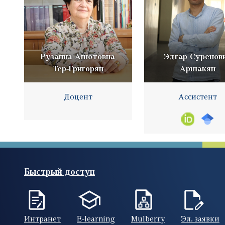
Рузанна Ашотовна
Эдгар Суренов
Тер-Григорян
Аршакян
Доцент
Ассистент
Быстрый доступ
Интранет
E-learning
Mulberry
Эл. заявки