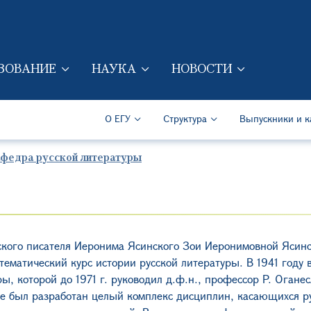
Перейти к основному содер
ЗОВАНИЕ
НАУКА
НОВОСТИ
ION (RUS)
Secondary Navigation (Ru
О ЕГУ
Структура
Выпускники и к
федра русской литературы
сского писателя Иеронима Ясинского Зои Иеронимовной Ясинс
тематический курс истории русской литературы. В 1941 году 
ры, котор
ой
до 1971 г. руковод
ил д.ф.н.
, профессор Р. Оганес
е был разработан целый комплекс дисциплин
, касающихся
р