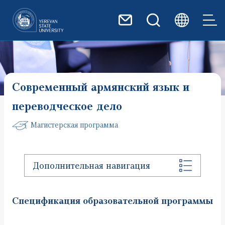
Перейти к основному содер
Современный армянский язык и
переводческое дело
Магистерская программа
Дополнительная навигация
Спецификация образовательной программы