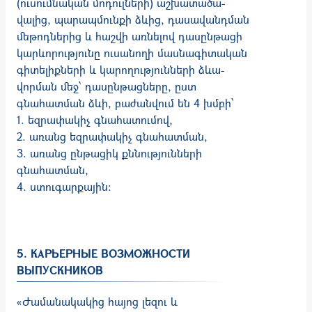
(ուսում­նական մոդուլների) աշխատածա­
վալից, պա­­­րապ­­մունքի ձևից, դասավանդ­ման
մեթոդներից և հաշվի առ­նե­լով դաս­ընթացի
կա­րևո­րու­թյունը ուսանողի մաս­նա­գի­տա­կան
գի­տելիք­նե­րի և կարողու­թյուն­ների ձևա­
վորման մեջ՝ դաս­ըն­թացները, ըստ
գնահատման ձևի, բաժանվում են 4 խմբի՝
1. եզրափակիչ գնահատումով,
2. առանց եզրափակիչ գնահատման,
3. առանց ընթացիկ քննությունների
գնահատման,
4. ստուգարքային:
5. КАРЬЕРНЫЕ ВОЗМОЖНОСТИ
ВЫПУСКНИКОВ
«Ժամանակակից հայոց լեզու և