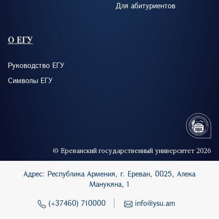
Для абитуриентов
О ЕГУ
Руководство ЕГУ
Символы ЕГУ
© Ереванский государственный университет 2026
Адрес: Республика Армения, г. Ереван, 0025, Алека
Манукяна, 1
(+37460) 710000
info@ysu.am