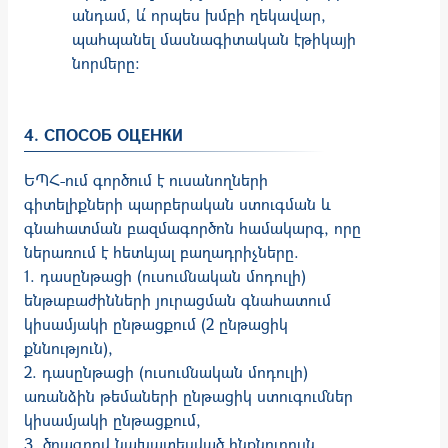
անդամ, և՛ որպես խմբի ղեկավար,
պահպանել մասնագիտական էթիկայի
նորմերը:
4. СПОСОБ ОЦЕНКИ
ԵՊՀ-ում գործում է ուսանողների
գիտելիքների պարբերա­կան ստուգ­­­­­ման և
գնա­հատման բազ­մա­գործոն համակարգ, որը
ներառում է հետևյալ բաղադրիչները.
1. դասընթացի (ուսումնական մոդուլի)
ենթաբաժինների յուրացման գնահատում
կիս­ամ­յակի ընթացքում (2 ընթացիկ
քննություն),
2. դասընթացի (ուսում­նա­կան մոդուլի)
առանձին թեմաների ընթացիկ ստու­գում­ներ
կիսամյակի ընթացքում,
3. ծրագրով նախատեսված ինքնուրույն