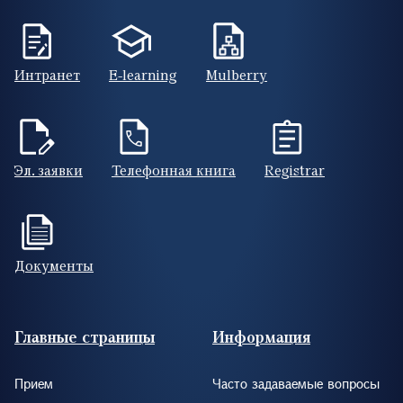
Интранет
E-learning
Mulberry
Эл. заявки
Телефонная книга
Registrar
Документы
Footer (RUS)
Главные страницы
Информация
Прием
Часто задаваемые вопросы