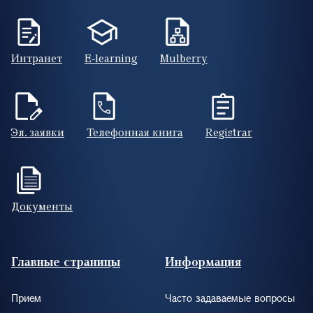
Интранет
E-learning
Mulberry
Эл. заявки
Телефонная книга
Registrar
Документы
Footer (RUS)
Главные страницы
Информация
Прием
Часто задаваемые вопросы