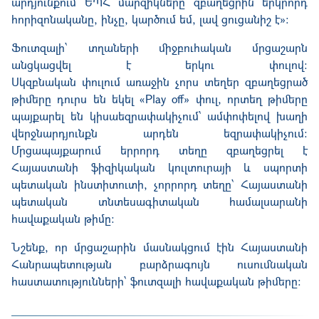
արդյունքում ԵՊՀ մարզիկները զբաղեցրին երկրորդ
հորիզոնականը
,
ինչը, կարծում եմ, լավ ցուցանիշ է»:
Ֆուտզալի՝ տղաների միջբուհական մրցաշարն
անցկացվել է երկու փուլով:
Սկզբնական
փուլում
առաջին
չորս տեղեր զբաղեցրած
թիմերը դուրս են եկել «Play off» փուլ, որտեղ թիմերը
պայքարել են կիսաեզրափակիչում՝ ամփոփելով խաղի
վերջնարդյունքն արդեն եզրափակիչում:
Մրցապայքարում երրորդ տեղը զբաղեցրել է
Հայաստանի ֆիզիկական կուլտուրայի և սպորտի
պետական ինստիտուտի, չորրորդ տեղը՝ Հայաստանի
պետական տնտեսագիտական համալսարանի
հավաքական թիմը:
Նշենք, որ մրցաշարին մասնակցում էին Հայաստանի
Հանրապետության բարձրագույն ուսումնական
հաստատությունների՝ ֆուտզալի հավաքական թիմերը: