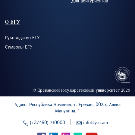
Для абитуриентов
О ЕГУ
Руководство ЕГУ
Символы ЕГУ
© Ереванский государственный университет 2026
Адрес: Республика Армения, г. Ереван, 0025, Алека
Манукяна, 1
(+37460) 710000
info@ysu.am