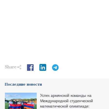
Share
LinkedIn
Последние новости
Успех армянской команды на
Международной студенческой
математической олимпиаде: