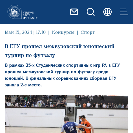
Перейти к основному содер
Май 15, 2024 | 17:10
Конкурсы
Спорт
В ЕГУ прошел межвузовский юношеский
турнир по футзалу
В рамках 25-х Студенческих спортивных игр РА в ЕГУ
прошел межвузовский турнир по футзалу среди
юношей. В финальных соревнованиях сборная ЕГУ
заняла 2-е место.