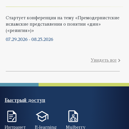
Стартует конференция на тему «Премодернистские
исламские представления о понятии «дин»
(«религия»)»
07.29.2026
-
08.25.2026
Увидеть все
Быстрый доступ
Интранет
E-learning
Mulberry