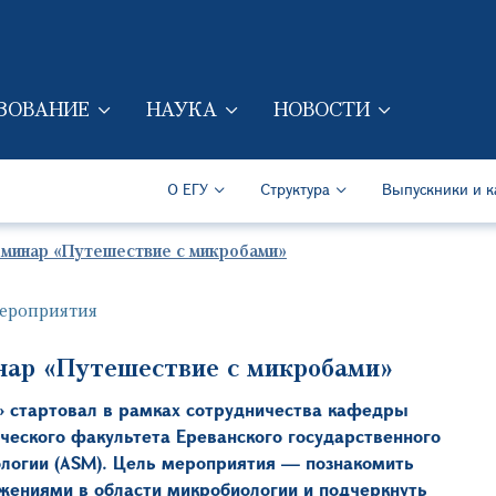
Перейти к основному содер
ЗОВАНИЕ
НАУКА
НОВОСТИ
ION (RUS)
Secondary Navigation (Ru
О ЕГУ
Структура
Выпускники и к
еминар «Путешествие с микробами»
ероприятия
нар «Путешествие с микробами»
 стартовал в рамках сотрудничества кафедры
ческого факультета Ереванского государственного
ологии (ASM). Цель мероприятия — познакомить
жениями в области микробиологии и подчеркнуть