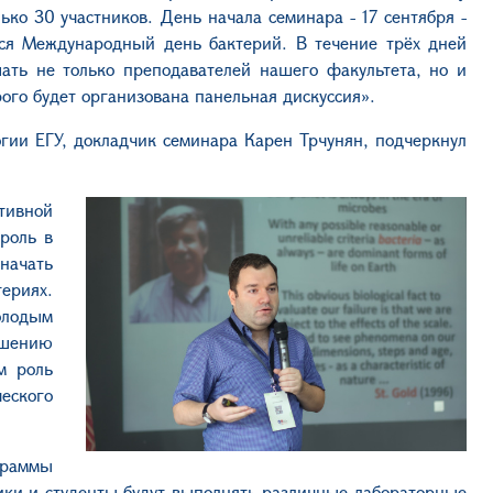
ко 30 участников. День начала семинара - 17 сентября -
тся Международный день бактерий. В течение трёх дней
ать не только преподавателей нашего факультета, но и
рого будет организована панельная дискуссия».
огии ЕГУ, докладчик семинара Карен Трчунян, подчеркнул
тивной
 роль в
ачать
ериях.
олодым
ышению
м роль
еского
граммы
ики и студенты будут выполнять различные лабораторные