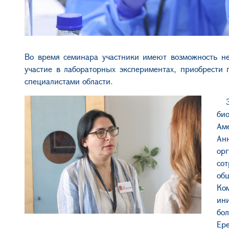
Во время семинара участники имеют возможность не
участие в лабораторных экспериментах, приобрести
специалистами области.
би
Ам
Ан
ор
со
об
Ко
ин
бо
Ер