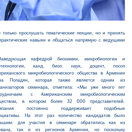
 только прослушать тематические лекции, но и принять
 практические навыки и общаться напрямую с ведущими
Заведующая кафедрой биохимии, микробиологии и
отехнологии, канд. биол. наук, доцент, посол
ериканского микробиологического общества в Армении
на Поладян, которая также является одним из
ганизаторов семинара, отметила: «Мы уже много лет
трудничаем с Американским микробиологическим
ществом, в котором более 32 000 представителей.
мпания постоянно поддерживает подобные
ициативы. На этот раз количество кандидатов было
льшим: для участия в семинаре обратились как из
евана, так и из регионов Армении, но поскольку