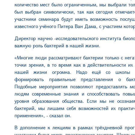
количество мест было ограниченным, мы выбрали толь
был выбран символически, так как сегодня отмечае
участники семинара будут иметь возможность послуш
известного учёного Питера Ван Дама, с участием кото
Директор научно -исследовательского института биол
важную роль бактерий в нашей жизни.
«Многие люди рассматривают бактерии только с нега
точки зрения, в то время как в действительности их
нашей жизни огромна. Надо ещё со школы н
формировать правильные представления о бакт
Подобные мероприятия позволяют предоставлять м
людям современные знания и способствовать пов
уровня образования общества. Если мы не осознае
бактерий, мы лишаем себя возможностей их практич
применения», - сказал он.
В дополнение к лекциям в рамках трёхдневной про
участники будут иметь практические занятия. Школьн