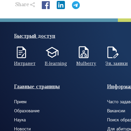
Share
LinkedIn
Быстрый доступ
Интранет
E-learning
Mulberry
Эл. заявки
Footer (RUS)
Главные страницы
Информа
Прием
Часто зада
Образование
Вакансии
Наука
Поиск обра
Новости
Для абитур