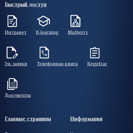
Быстрый доступ
Интранет
E-learning
Mulberry
Эл. заявки
Телефонная книга
Registrar
Документы
Footer (RUS)
Главные страницы
Информация