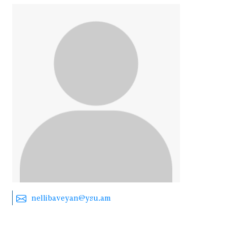
nellibaveyan@ysu.am