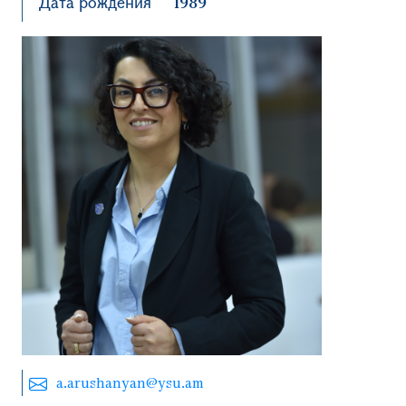
Дата рождения
1989
a.arushanyan@ysu.am