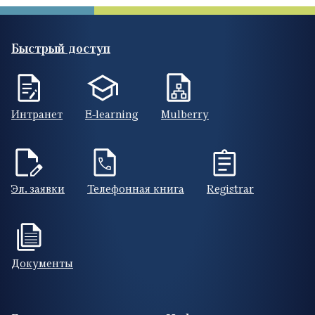
Быстрый доступ
Интранет
E-learning
Mulberry
Эл. заявки
Телефонная книга
Registrar
Документы
Footer (RUS)