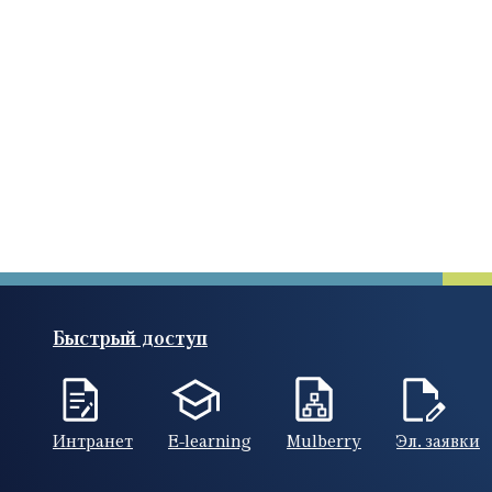
Быстрый доступ
Интранет
E-learning
Mulberry
Эл. заявки