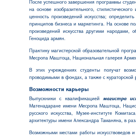
После успешного завершения программы студен
на основе изобразительного, стилистического
ценность произведений искусства; определить
принципов бизнеса и маркетинга. На основе по
произведений искусства другими народами, о
Геноцида армян.
Практику магистерской образовательной прогр
Месропа Маштоца, Национальная галерея Арме
В этих учреждениях студенты получат возм
проводимыми в фондах, а также с кураторской 
Возможности карьеры
Выпускники с квалификацией
магистра ис
Матенадаране имени Месропа Маштоца, Нацио
русского искусства, Музее-институте Комита
архитектуры имени Александра Таманяна, в разл
Возможными местами работы искусствоведов и 