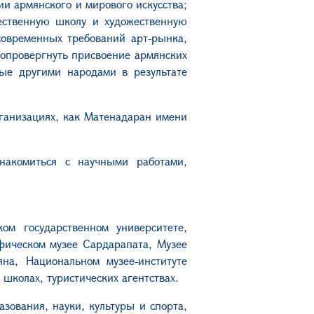
и армянского и мирового искусства;
жественную школу и художественную
современных требований арт-рынка,
 опровергнуть присвоение армянских
ные другими народами в результате
рганизациях, как Матенадаран имени
накомиться с научными работами,
ом государственном университете,
ическом музее Сардарапата, Музее
яна, Национальном музее-институте
школах, туристических агентствах.
зования, науки, культуры и спорта,