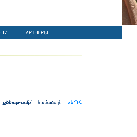
ЕЛИ
ПАРТНЁРЫ
 քննությամբ՝
համաձայն
«ԵՊՀ