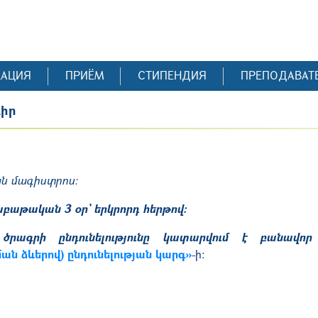
КАЦИЯ
ПРИЁМ
СТИПЕНДИЯ
ПРЕПОДАВАТ
գիր
ն մագիստրոս։
բաթական 3 օր՝ երկրորդ հերթով։
 ծրագրի ընդունելությունը կատարվում է բանավոր
ն ձևերով) ընդունելության կարգ»
-ի: