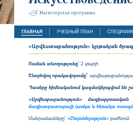
Магистерская программа
ГЛАВНАЯ
УЧЕБНЫЙ ПЛАН
СПЕЦИФИ
«Արվեստաբանություն» կրթական ծրա
Ուսման տևողությունը`
2
տարի։
Շնորհվող որակավորումը՝
արվեստաբանությա
Դասերը հիմնականում կազմակերպվում են շա
«Արվեստաբանություն» մագիստրոսական
մագիստրատուրայի (առկա և հեռակա ուսուցմա
Մանրամասները՝
«Ընդունելություն»
բաժնում: