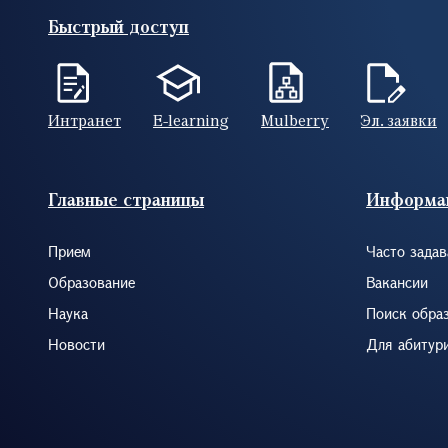
Быстрый доступ
Интранет
E-learning
Mulberry
Эл. заявки
Footer (RUS)
Главные страницы
Информа
Прием
Часто зада
Образование
Вакансии
Наука
Поиск обра
Новости
Для абитур