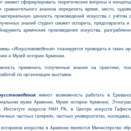
т сможет сформулировать теоретические вопросы и концепци
 и сравнительного анализа определить время, место, худо
 материальную ценность произведений искусства с учётом 
лученных знаний студент сможет оспорить, предотвратить и
бнаружить армянские произведения искусства, разграблен
аммы «
Искусствоведение
» планируется проводить в таких о
нии и Музей истории Армении.
ожность применить полученные знания на практике, поз
работой по организации выставок.
кусствоведения
имеют возможность работать в Ереванск
нальном музее Армении, Музее истории Армении, Этнограф
са, Институте искусств НАН РА, в Центре искусств Гафесч
ичных частных галереях, частных университетах, колледжах, 
историков искусства в Армении являются Министерство обра