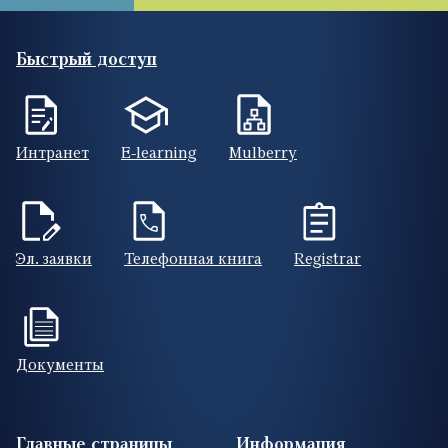
Быстрый доступ
Интранет
E-learning
Mulberry
Эл. заявки
Телефонная книга
Registrar
Документы
Footer (RUS)
Главные страницы
Информация