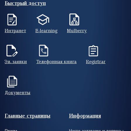
Быстрый доступ
Интранет
E-learning
Mulberry
Эл. заявки
Телефонная книга
Registrar
Документы
Footer (RUS)
Главные страницы
Информация
Прием
Часто задаваемые вопросы