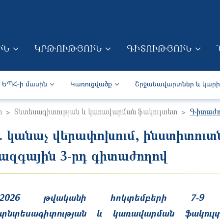
Skip to main content
ՒՆ
ԿՐԹՈՒԹՅՈՒՆ
ԳԻՏՈՒԹՅՈՒՆ
ION (ARM)
Secondary navigation (Arm)
ԵՊՀ-ի մասին
Կառուցվածք
Շրջանավարտներ և կար
ր
Տնտեսագիտության և կառավարման ֆակուլտետ
Գիտաժո
. կանաչ վերափոխում, ինստիտուտ
ջազգային 3-րդ գիտաժողով
2026 թվականի հոկտեմբերի 7-9
տնտեսագիտության և կառավարման ֆակուլտ