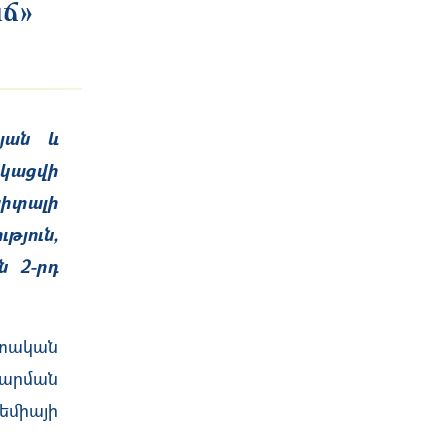
աճ»
յան և
ացվի
պիտալի
թյուն,
 2-րդ
տական
արման
եմիայի