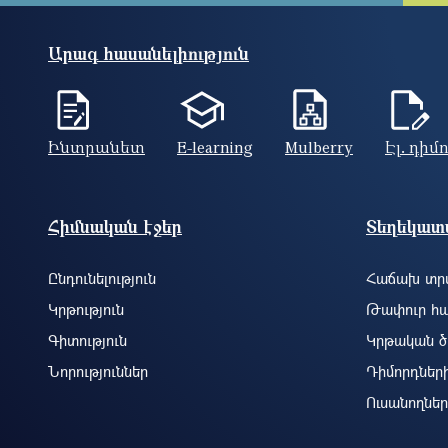
Արագ հասանելիություն
Ինտրանետ
E-learning
Mulberry
Էլ. դիմ
Footer site information
Հիմնական էջեր
Տեղեկատվ
Ընդունելություն
Հաճախ տրվ
Կրթություն
Թափուր հա
Գիտություն
Կրթական ծ
Նորություններ
Դիմորդներ
Ուսանողներ