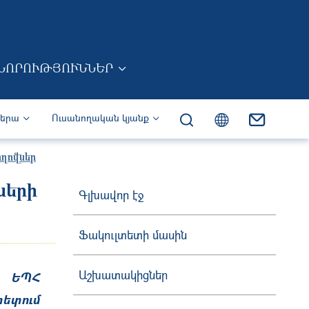
ՆՈՐՈՒԹՅՈՒՆՆԵՐ
իերա
Ուսանողական կյանք
ղովներ
ների
Գլխավոր էջ
Ֆակուլտետի մասին
Աշխատակիցներ
 ԵՊՀ
ետում