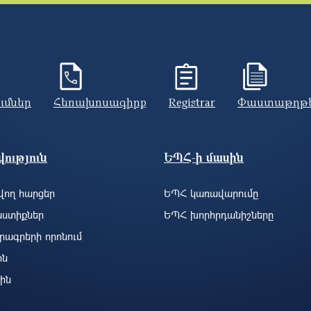
ումներ
Հեռախոսագիրք
Registrar
Փաստաթղթ
ություն
ԵՊՀ-ի մասին
ող հարցեր
ԵՊՀ կառավարումը
ստիքներ
ԵՊՀ խորհրդանիշները
րագրերի որոնում
ին
ին