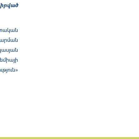
իրված
տական
արման
կասյան
եմիայի
թյուն»