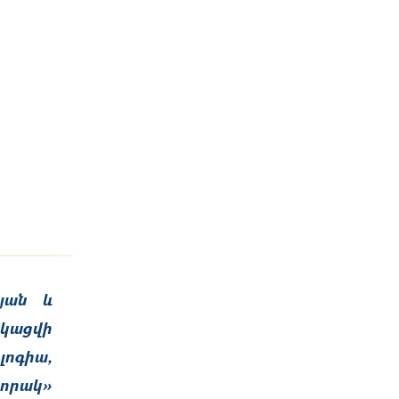
յան և
ացվի
լոգիա,
 որակ»