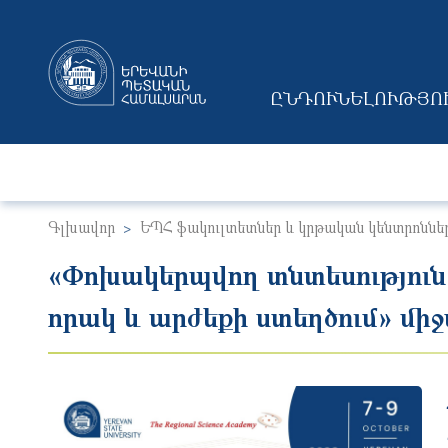
ԸՆԴՈՒՆԵԼՈՒԹՅՈ
MAIN NAVIGAT
Գլխավոր
ԵՊՀ ֆակուլտետներ և կրթական կենտրոննե
«Փոխակերպվող տնտեսություն
որակ և արժեքի ստեղծում» մի