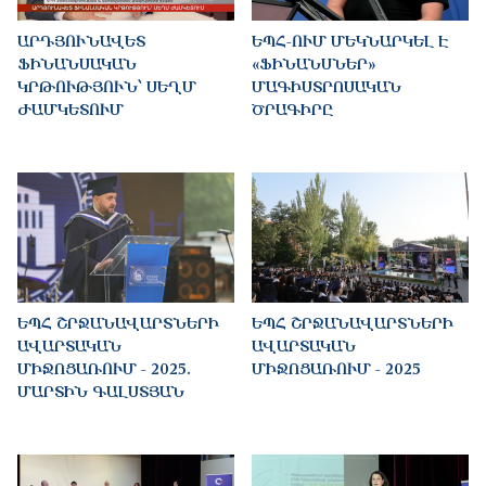
ԱՐԴՅՈՒՆԱՎԵՏ
ԵՊՀ-ՈՒՄ ՄԵԿՆԱՐԿԵԼ Է
ՖԻՆԱՆՍԱԿԱՆ
«ՖԻՆԱՆՍՆԵՐ»
ԿՐԹՈՒԹՅՈՒՆ՝ ՍԵՂՄ
ՄԱԳԻՍՏՐՈՍԱԿԱՆ
ԺԱՄԿԵՏՈՒՄ
ԾՐԱԳԻՐԸ
ԵՊՀ ՇՐՋԱՆԱՎԱՐՏՆԵՐԻ
ԵՊՀ ՇՐՋԱՆԱՎԱՐՏՆԵՐԻ
ԱՎԱՐՏԱԿԱՆ
ԱՎԱՐՏԱԿԱՆ
ՄԻՋՈՑԱՌՈՒՄ - 2025.
ՄԻՋՈՑԱՌՈՒՄ - 2025
ՄԱՐՏԻՆ ԳԱԼՍՏՅԱՆ