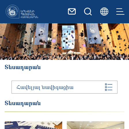
Skip to main content
Image
Տեսադարան
Հավելյալ նավիգացիա
Տեսադարան