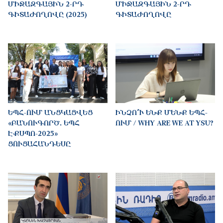
ՄԻՋԱԶԳԱՅԻՆ 2-ՐԴ
ՄԻՋԱԶԳԱՅԻՆ 2-ՐԴ
ԳԻՏԱԺՈՂՈՎԸ (2025)
ԳԻՏԱԺՈՂՈՎԸ
ԵՊՀ-ՈՒՄ ԱՆՑԿԱՑՎԵՑ
ԻՆՉՈ՞Ւ ԵՆՔ ՄԵՆՔ ԵՊՀ-
«ԲԱՆՈՒԳՈՐԾ․ ԵՊՀ
ՈՒՄ / WHY ARE WE AT YSU?
ԷՔՍՊՈ-2025»
ՑՈՒՑԱՀԱՆԴԵՍԸ