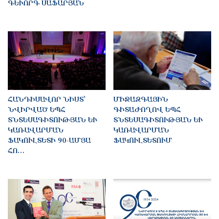
ԳԵՒՈՐԳ ՍԱՖԱՐՅԱՆ
ՀԱՆԴԻՍԱՎՈՐ ՆԻՍՏ՝
ՄԻՋԱԶԳԱՅԻՆ
ՆՎԻՐՎԱԾ ԵՊՀ
ԳԻՏԱԺՈՂՈՎ ԵՊՀ
ՏՆՏԵՍԱԳԻՏՈՒԹՅԱՆ ԵՒ Կ
ՏՆՏԵՍԱԳԻՏՈՒԹՅԱՆ ԵՒ Կ
ԱՌԱՎԱՐՄԱՆ Ֆ
ԱՌԱՎԱՐՄԱՆ Ֆ
ԱԿՈՒԼՏԵՏԻ 90-ԱՄՅԱ Հ
ԱԿՈՒԼՏԵՏՈՒՄ
Ո…