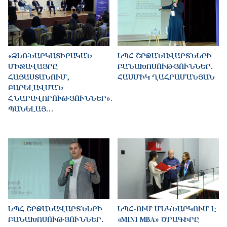
«ՁԵՌՆԱՐԿԱՏԻՐԱԿԱՆ
ԵՊՀ ՇՐՋԱՆԱՎԱՐՏՆԵՐԻ
ՄԻՋԱՎԱՅՐԸ
ԲԱՆԱԽՈՍՈՒԹՅՈՒՆՆԵՐ․
ՀԱՅԱՍՏԱՆՈՒՄ,
ՀԱՍՄԻԿ ՂԱՀՐԱՄԱՆՅԱՆ
ԲԱՐԵԼԱՎՄԱՆ
ՀՆԱՐԱՎՈՐՈՒԹՅՈՒՆՆԵՐ».
ՊԱՆԵԼԱՅ…
ԵՊՀ ՇՐՋԱՆԱՎԱՐՏՆԵՐԻ
ԵՊՀ-ՈՒՄ ՄԵԿՆԱՐԿՈՒՄ Է
ԲԱՆԱԽՈՍՈՒԹՅՈՒՆՆԵՐ․
«MINI MBA» ԾՐԱԳԻՐԸ