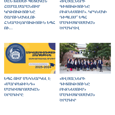
ՍԱՆ ԽՈՍԵԻ ՊԵՏԱԿԱՆ
«ՏՎՅԱԼՆԵՐԻ
ՀԱՄԱԼՍԱՐԱՆՈՒՄ
ԳԻՏՈՒԹՅՈՒՆԸ
ԿՐԹՈՒԹՅՈՒՆԸ
ԲԻԶՆԵՍՈՒՄ». ԿՐԿՆԱԿԻ
ՇԱՐՈՒՆԱԿԵԼՈՒ
ԴԻՊԼՈՄ՝ ԵՊՀ
ՀՆԱՐԱՎՈՐՈՒԹՅՈՒՆ ԵՊՀ
ՄԱԳԻՍՏՐՈՍԱԿԱՆ
ՈՒ…
ԾՐԱԳՐՈՎ
ԵՊՀ-ՈՒՄ ՄԵԿՆԱՐԿԵԼ Է
«ՏՎՅԱԼՆԵՐԻ
«ՄԱՐՔԵԹԻՆԳ»
ԳԻՏՈՒԹՅՈՒՆԸ
ՄԱԳԻՍՏՐՈՍԱԿԱՆ
ԲԻԶՆԵՍՈՒՄ»
ԾՐԱԳԻՐԸ
ՄԱԳԻՍՏՐՈՍԱԿԱՆ
ԾՐԱԳԻՐ