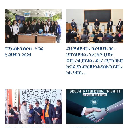
ԲԱՆՈՒԳՈՐԾ. ԵՊՀ
ՀԱՅԿԱԿԱՆ ԴՐԱՄԻ 30-
ԷՔՍՊՈ-2024
ԱՄՅԱԿԻՆ ՆՎԻՐՎԱԾ
ՊԱՆԵԼԱՅԻՆ ՔՆՆԱՐԿՈՒՄ
ԵՊՀ ՏՆՏԵՍԱԳԻՏՈՒԹՅԱՆ
ԵՒ ԿԱՌ…