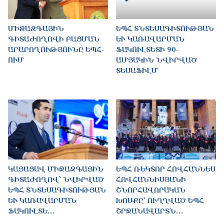
ՄԻՋԱԶԳԱՅԻՆ
ԵՊՀ ՏՆՏԵՍԱԳԻՏՈՒԹՅԱՆ
ԳԻՏԱԺՈՂՈՎԻ ԲԱՑՄԱՆ
ԵՒ ԿԱՌԱՎԱՐՄԱՆ Ֆ
ԱՐԱՐՈՂՈՒԹՅՈՒՆԸ ԵՊՀ-
ԱԿՈՒԼՏԵՏԻ 90-Ա
ՈՒՄ
ՄՅԱԿԻՆ ՆՎԻՐՎԱԾ Տ
ԵՍԱՖԻԼՄ
ԿԱՅԱՑԱՎ ՄԻՋԱԶԳԱՅԻՆ
ԵՊՀ ՌԵԿՏՈՐ ՀՈՎՀԱՆՆԵՍ
ԳԻՏԱԺՈՂՈՎ՝ ՆՎԻՐՎԱԾ
ՀՈՎՀԱՆՆԻՍՅԱՆԻ
ԵՊՀ ՏՆՏԵՍԱԳԻՏՈՒԹՅԱՆ
ՇՆՈՐՀԱՎՈՐԱԿԱՆ
ԵՒ ԿԱՌԱՎԱՐՄԱՆ Ֆ
ԽՈՍՔԸ՝ ՈՒՂՂՎԱԾ ԵՊՀ
ԱԿՈՒԼՏԵ…
ՇՐՋԱՆԱՎԱՐՏՆ…