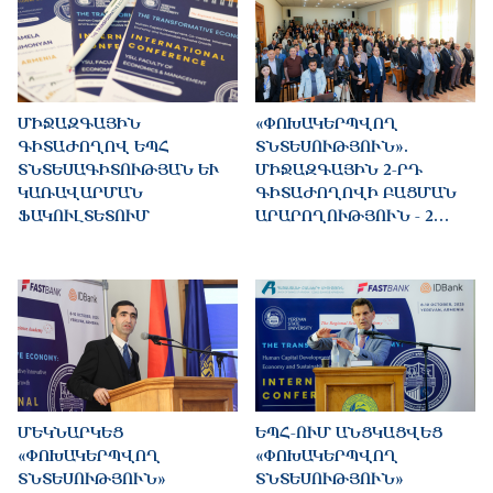
ՄԻՋԱԶԳԱՅԻՆ
«ՓՈԽԱԿԵՐՊՎՈՂ
ԳԻՏԱԺՈՂՈՎ ԵՊՀ
ՏՆՏԵՍՈՒԹՅՈՒՆ».
ՏՆՏԵՍԱԳԻՏՈՒԹՅԱՆ ԵՒ Կ
ՄԻՋԱԶԳԱՅԻՆ 2-ՐԴ
ԱՌԱՎԱՐՄԱՆ Ֆ
ԳԻՏԱԺՈՂՈՎԻ ԲԱՑՄԱՆ
ԱԿՈՒԼՏԵՏՈՒՄ
ԱՐԱՐՈՂՈՒԹՅՈՒՆ - 2…
ՄԵԿՆԱՐԿԵՑ
ԵՊՀ-ՈՒՄ ԱՆՑԿԱՑՎԵՑ
«ՓՈԽԱԿԵՐՊՎՈՂ
«ՓՈԽԱԿԵՐՊՎՈՂ
ՏՆՏԵՍՈՒԹՅՈՒՆ»
ՏՆՏԵՍՈՒԹՅՈՒՆ»