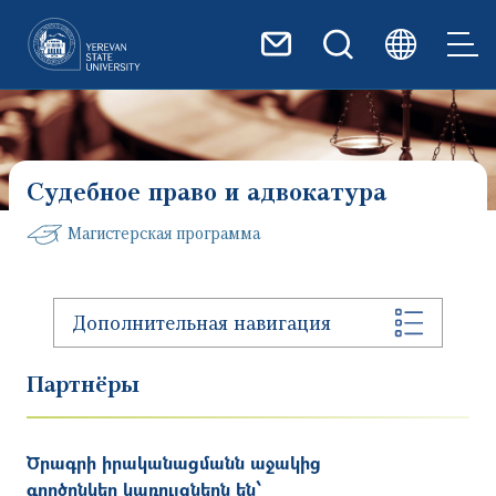
Перейти к основному содер
Судебное право и адвокатура
Магистерская программа
Дополнительная навигация
Партнёры
Ծրագրի իրականացմանն աջակից
գործընկեր կառույցներն են՝