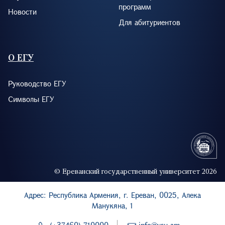
программ
Новости
Для абитуриентов
О ЕГУ
Руководство ЕГУ
Символы ЕГУ
© Ереванский государственный университет 2026
Адрес: Республика Армения, г. Ереван, 0025, Алека
Манукяна, 1