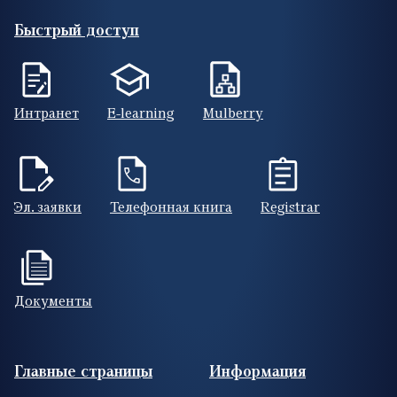
Быстрый доступ
Интранет
E-learning
Mulberry
Эл. заявки
Телефонная книга
Registrar
Документы
Footer (RUS)
Главные страницы
Информация