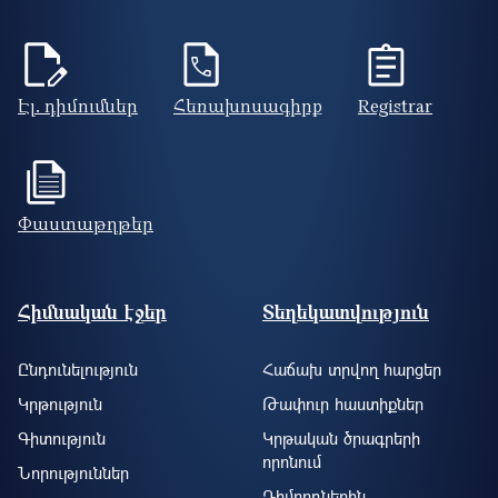
Էլ. դիմումներ
Հեռախոսագիրք
Registrar
Փաստաթղթեր
Footer site information
Հիմնական էջեր
Տեղեկատվություն
Ընդունելություն
Հաճախ տրվող հարցեր
Կրթություն
Թափուր հաստիքներ
Գիտություն
Կրթական ծրագրերի
որոնում
Նորություններ
Դիմորդներին