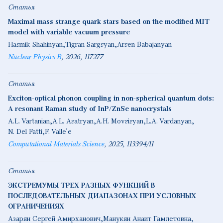
Статья
Maximal mass strange quark stars based on the modified MIT
model with variable vacuum pressure
Hasmik Shahinyan
Tigran Sargsyan
Arsen Babajanyan
Nuclear Physics B
2026
117277
Статья
Exciton-optical phonon coupling in non-spherical quantum dots:
A resonant Raman study of InP/ZnSe nanocrystals
A.L. Vartanian
A.L. Asatryan
A.H. Movsisyan
L.A. Vardanyan
N. Del Fatti
F. Valle՛e
Computational Materials Science
2025
113394/11
Статья
ЭКСТРЕМУМЫ ТРЕХ РАЗНЫХ ФУНКЦИЙ В
ПОСЛЕДОВАТЕЛЬНЫХ ДИАПАЗОНАХ ПРИ УСЛОВНЫХ
ОГРАНИЧЕНИЯХ
Азарян Сергей Амирханович
Манукян Анаит Гамлетовна