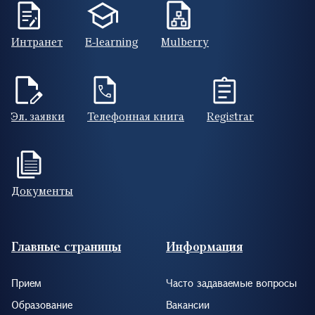
Интранет
E-learning
Mulberry
Эл. заявки
Телефонная книга
Registrar
Документы
Footer (RUS)
Главные страницы
Информация
Прием
Часто задаваемые вопросы
Образование
Вакансии