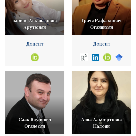
нарине Асканазовна
Грачя Рафаэлович
Арутюнян
Оганнисян
Доцент
Доцент
Саак Виулович
Анна Альбертовна
Оганесян
Надоян