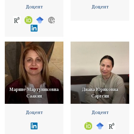
Доцент
Доцент
Марине Мартуниковна
Диана Юриковна
Саакян
Саргсян
Доцент
Доцент