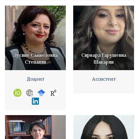
Лусине Самвеловна
Сирвард Гарушевна
Степанян
Шакарян
Доцент
Ассистент