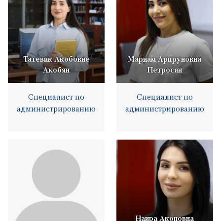
Татевик Акобовне
Мариам Арцруновна
Акобян
Петросян
Специалист по
Специалист по
администрированию
администрированию
Наира Акоповна