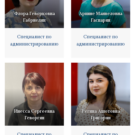
Флора Геворковна
Арпине Манвеловна
Габриелян
Гаспарян
Специалист по
Специалист по
администрированию
администрированию
Инесса Сергеевна
Регина Ашотовна
Геворгян
Григорян
Специалист по
Специалист по