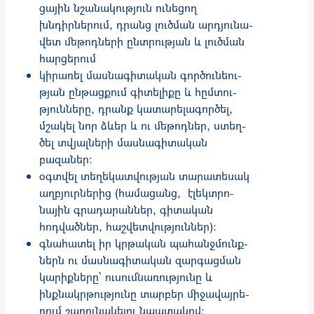
ցային նշա­նա­կություն ունեցող
խնդիրներում, դրանց լուծման ար­դյու­նա­
վետ մե­­թոդների ընտ­րության և լուծ­ման
հարցերում
կիրառել մասնագիտական գործու­նեու­
թյան ըն­թացքում գիտելիքը և հըմ­տու­­
թյուն­ները, դրանք կատա­րե­լագոր­ծել,
մշակել նոր ձևեր և ու մեթոդներ, ստեղ­
ծել տվյալների մասնագիտական
բազաներ:
օգտվել տեղեկատվության տարա­տե­սակ
աղբյուրներից (համացանց, ­ էլեկ­տրո­
նային գրա­դա­րան­ներ, գիտական
հոդվածներ, հաշ­վե­տվու­թյուններ):
գնահատել իր կրթա­կան պահանջ­մունք­
ներն ու մաս­նա­գիտական զար­գաց­ման
կարիք­ները՝ ուսումնառու­թյունը և
ինքնակրթությունը տարբեր միջա­վայ­րե­
րում շա­րու­նակելու նպա­­­տա­կով: