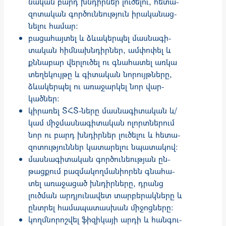
նա­կան բարդ խն­դիրներ լուծելու, հե­տա­
զոտա­կան գոր­ծու­նեություն իրա­կա­նաց­
նելու հա­մար:
բացահայտել և ձևա­կերպել մասնա­գի­
տական ​​հիմնախնդիրներ, ամփոփել և
քննաբար վերլուծել ու գնահա­տել առկա
տեղեկույթը և գի­տական նո­րույթները,
ձևակերպել ու առաջար­կել նոր ​​վար­
կածներ:
կիրառել ՏՀՏ-ները մաս­նագիտական և/
կամ միջմաս­նա­գի­տա­կան ոլորտնե­րում
նոր ու բարդ խն­դիր­ներ լուծելու և հետա­
զո­տու­թյուն­ներ կատարելու նպա­տակով:
մասնագիտական գործունեության ըն­
թացքում բազմակողմանիորեն գնա­հա­­
տել առաջացած խնդիրները, դրանց
լուծման արդյունավետ տար­բերակները և
ընտրել համապա­տաս­խան միջոցները:
կողմնորոշվել ֆիզիկայի արդի և հան­գու­