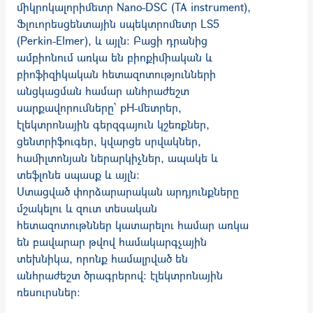
միկրոկալորիմետր Nano-DSC (TA instrument),
Ֆլուորեսցենտային սպեկտրոմետր LS5
(Perkin-Elmer), և այլն: Բացի դրանից
ամբիոնում առկա են բիոքիմիական և
բիոֆիզիկական հետազոտությունների
անցկացման համար անհրաժեշտ
սարքավորումները` рН-մետրեր,
էլեկտրոնային գերզգայուն կշեռքներ,
ցենտրիֆուգեր, կվարցե սրվակներ,
համիլտոնյան ներարկիչներ, ապակե և
տեֆլոնե սպասք և այլն:
Ստացված փորձարարական արդյունքները
մշակելու և զուտ տեսական
հետազոտութններ կատարելու համար առկա
են բավարար թվով համակարգչային
տեխնիկա, որոնք համալրված են
անհրաժեշտ ծրագրերով: էլեկտրոնային
ռեսուրսներ: