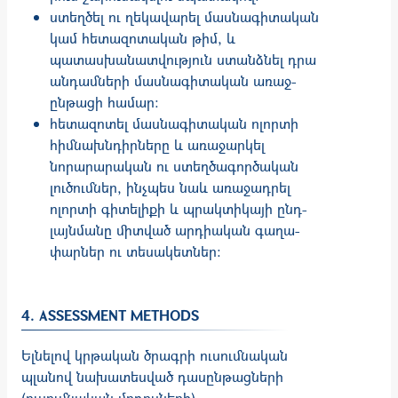
ստեղծել ու ղեկավարել մաս­նա­գի­տական
կամ հետա­զո­տա­­կան թիմ, և
պատասխանա­տվու­թյուն ստանձ­­նել դրա
ան­դամների մասնա­գի­տա­կան ա­ռա­ջ­
ընթացի համար:
հետազոտել մասնա­գի­տա­կան ոլորտի
հիմնախն­դիր­ները և առաջարկել
նորարա­րա­կան ու ստեղծագործական
լուծում­ներ, ինչպես նաև առաջադրել
ոլորտի գի­տելիքի և պրակտիկայի ընդ­
լայն­մանը միտված արդիական գա­ղա­
փար­ներ ու տեսակետներ:
4. ASSESSMENT METHODS
Ելնելով կրթական ծրագրի ուսումնական
պլանով նախատեսված դասընթացների
(ուսումնական մոդուլների)