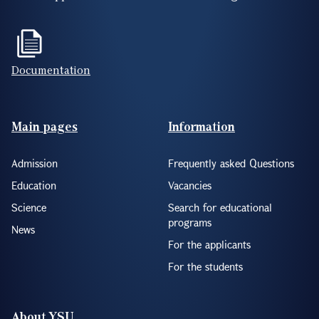
Documentation
Footer(ENG)
Main pages
Information
Admission
Frequently asked Questions
Education
Vacancies
Science
Search for educational
programs
News
For the applicants
For the students
About YSU