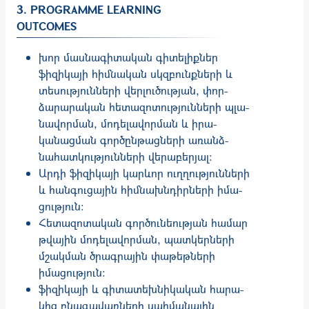
3. PROGRAMME LEARNING
OUTCOMES
խոր մասնագիտական գիտելիքներ
ֆիզիկայի հիմնական սկզբունքների և
տեսությունների վերլուծության, փոր­
ձարարական հետազոտություն­ների պլա­
նավորման, մոդելավորման և իրա­
կանացման գործընթացների ա­ռանձ­­
նահատկությունների վերա­բեր­յալ:
Արդի ֆիզիկայի կարևոր ուղղություն­ների
և հան­գու­ցային հիմնախնդիրնե­րի իմա­
ցու­թյուն:
Հետազոտական գործունեության հա­մար
թվային մոդելավորման, պատ­կեր­ների
մշակման ծրագրային փա­թեթ­­ների
իմացություն:
ֆիզիկայի և գիտատեխնիկական հա­րա­
կից բնագա­վառ­ների սահմանային