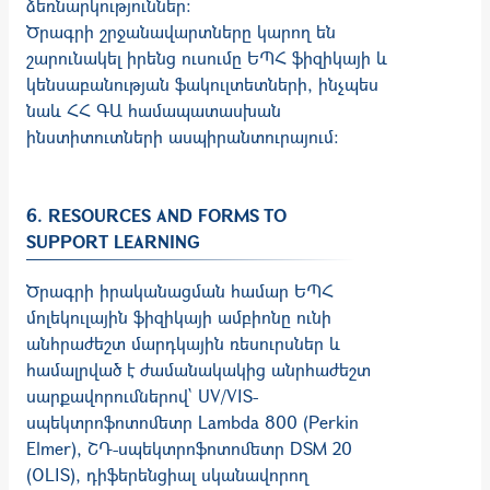
ձեռնարկություններ:
Ծրագրի շրջանավարտները կարող են
շարունակել իրենց ուսումը ԵՊՀ ֆիզիկայի և
կենսաբանության ֆակուլտետների, ինչպես
նաև ՀՀ ԳԱ համապատասխան
ինստիտուտների ասպիրանտուրայում:
6. RESOURCES AND FORMS TO
SUPPORT LEARNING
Ծրագրի իրականացման համար ԵՊՀ
մոլեկուլային ֆիզիկայի ամբիոնը ունի
անհրաժեշտ մարդկային ռեսուրսներ և
համալրված է ժամանակակից անրհաժեշտ
սարքավորումներով` UV/VIS-
սպեկտրոֆոտոմետր Lambda 800 (Perkin
Elmer), ՇԴ-սպեկտրոֆոտոմետր DSM 20
(OLIS), դիֆերենցիալ սկանավորող