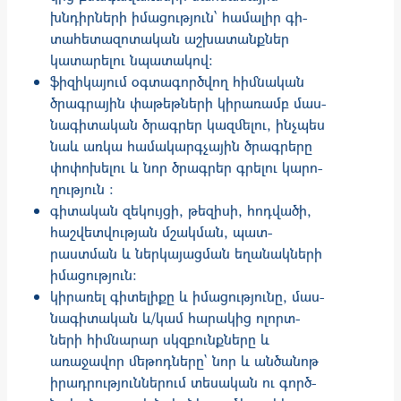
խնդիրների իմա­ցություն՝ համալիր գի­
տահետա­զո­տական աշխատանք­ներ
կատարելու նպատակով։
ֆիզիկայում օգտագործվող հիմնական
ծրագրային փաթեթների կիրառամբ մաս­
նա­գի­տական ծրագրեր կազմելու, ինչպես
նաև առկա համակարգչային ծրագրե­րը
փո­­­­փոխելու և նոր ծրագրեր գրելու կա­րո­
ղություն ։
գիտական զեկույցի, թեզիսի, հոդ­վա­ծի,
հաշվետվության մշակման, պատ­
րաստման և ներկայացման եղա­նակ­ների
իմացություն:
կիրառել գիտե­լիքը և իմա­ցությունը, մաս­
նա­գիտա­կան և/կամ հարակից ո­լորտ­­­
ների հիմ­նարար սկզ­բունքները և
առաջա­վոր մե­թոդները` նոր և ան­ծանոթ
իրա­­դրու­­­­­թյուններում տե­­սա­կան ու գործ­