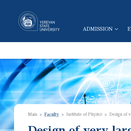
ADMISSION
E
MAIN NAVIGA
Main
Faculty
Institute of Physics
Design of v
Design of very larg