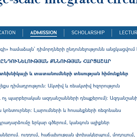
CATION
ADMISSION
SCHOLARSHIP
LECTU
ի» համաձայն՝ դիմորդների ընդունելությունն անցկացվում
ԸՆԴՈՒՆԵԼՈՒԹՅԱՆ ՔՆՆՈՒԹՅԱՆ ՀԱՐՑԱՇԱՐ
տեխնիկայի և տատանումների տեսության հիմունքներ
եքս դիմադրություն
։
Ակտիվ և ռեակտիվ հզորություն
և ոչ պարբերական ազդանշանների դեպքերում): Ազդանշանի 
կոնտուրներ: Լարումների և հոսանքների ռեզոնանս
րադարձումը երկար գծերում, կանգուն ալիքներ
ներում. ուղղում, հաճախության փոխակերպում, մոդուլում,