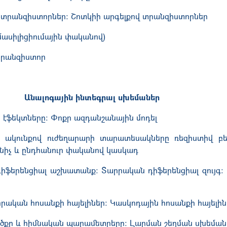
 տրանզիստորներ: Շոտկիի արգելքով տրանզիստորներ
մասիլիցիումային փականով)
տրանզիստոր
Անալոգային ինտեգրալ սխեմաներ
էֆեկտները: Փոքր ազդանշանային մոդել
 ակունքով ուժեղարարի տարատեսակները ռեզիստիվ բեռ
րկնիչ և ընդհանուր փականով կասկադ
դիֆերենցիալ աշխատանք: Տարրական դիֆերենցիալ զույգ:
րական հոսանքի հայելիներ: Կասկոդային հոսանքի հայելի
ծքը և հիմնական պարամետրերը: Լարման շեղման սխեմանե