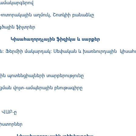
համակարգերով
Կոտորակային աղմուկ
,
Շոտկիի բանաձևը
գծային ֆիլտրեր
Կիսահաղորդչային ֆիզիկա և սարքեր
ւն: Ֆերմիի մակարդակ: Սեփական և խառնուրդային կիսահ
ին պոտենցիալների տարբերություն
ը
ցման վոլտ–ամպերային բնութագիրը
ը ՎԱԲ-ը
իստորներ
Կիսահաղորդչային տեխնոլոգիա