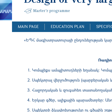
Master's programme
MAIN PAGE
EDUCATION PLAN
SPECIFI
«ԵՊՀ մագիստրատուրայի ընդունելության կարգ
Ռադիո
Կոմպլեքս ամպլիտուդների եղանակ։ Կոմպլ
Սպեկտրալ վերլուծություն (պարբերական 
Հաջորդական և զուգահեռ տատանողական 
Երկար գծեր, ալիքային պարամետրեր: Անդ
Սպեկտրի ձևափոխությունը ոչ գծային շղթա