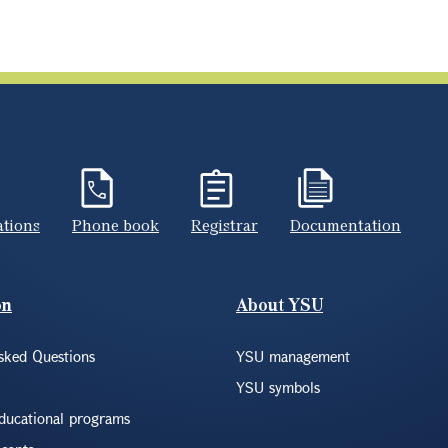
ations
Phone book
Registrar
Documentation
on
About YSU
sked Questions
YSU management
YSU symbols
educational programs