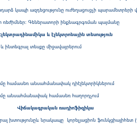
դարձ կապի ազդեցությունը ուժեղացուցչի պարա­մետրերի 
տ ռեժիմներ: Գեներատորի ինքնագրգռման պայմանը
Էլեկտրադինամիկա և էլեկտրոնային տեսություն
և ինտեգրալ տեսքը միջավայրերում
մը համասեռ անսահմանափակ դիէլեկտրիկներում
ւմը անսահմանափակ համասեռ հաղորդչում
Վիճակագրական ռադիոֆիզիկա
լ խտությունըև նրակապը կորելյացիոն ֆունկցիայիհետ (