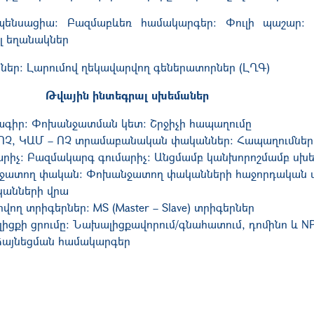
մպենսացիա: Բազմաբևեռ համակարգեր: Փուլի պաշար:
լ եղանակներ
ներ: Լարումով ղեկավարվող գեներատորներ (ԼՂԳ)
Թվային ինտեգրալ սխեմաներ
ագիր: Փոխանջատման կետ: Շրջիչի հապաղումը
ՈՉ, ԿԱՄ – ՈՉ տրամաբանական փականներ: Հապաղումները
մարիչ: Բազմակարգ գումարիչ: Անցմամբ կանխորոշմամբ ս
ջատող փական: Փոխանջատող փականների հաջորդական միա
կանների վրա
վող տրիգերներ: MS (Master – Slave) տրիգերներ
ցքի ցրումը: Նախալիցքավորում/գնահատում, դոմինո և N
ձայնեցման համակարգեր