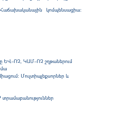
 Հաճախականային կոմպենսացիա:
 ԵՎ–ՈՉ, ԿԱՄ–ՈՉ շղթաներում
խեմա
ցում: Մուլտիպլեքսորներ և
P տրամաբանություններ