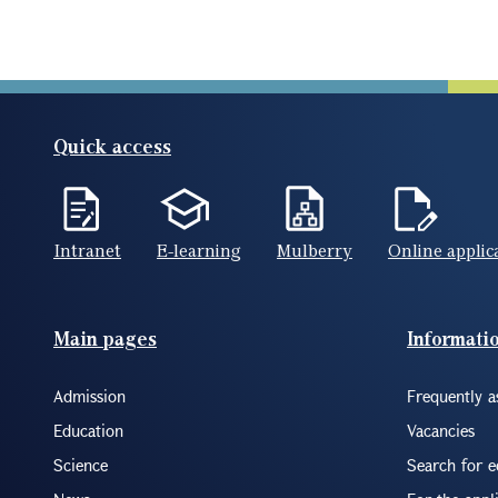
Quick access
Intranet
E-learning
Mulberry
Online applic
Footer(ENG)
Main pages
Informati
Admission
Frequently a
Education
Vacancies
Science
Search for 