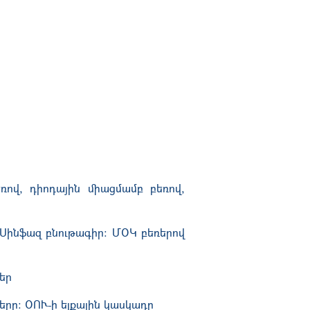
ով, դիոդային միացմամբ բեռով,
 Սինֆազ բնութագիր: ՄՕԿ բեռերով
ներ
րը: ՕՈՒ-ի ելքային կասկադը