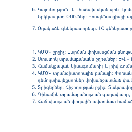
Կայունություն և հաճախականային կո
Երկկասկադ ՕՈՒ-ներ: Կոմպենսացիայի այ
Օղակաձև գեներատորներ: LC գեներատոր
ԿՄՕԿ շրջիչ: Լարման փոխանցման բնութ
Ստատիկ տրամաբանակն շղթաներ: ԵՎ – 
Համակցական կիսագումարիչ և լրիվ գու
ԿՄՕԿ տրանզիստորային բանալի: Փոխան
դեմուլտիպլեքսորներ փոխանջատման փա
Տրիգերներ: Հիշողության բջիջ: Տակտավոր
Դինամիկ տրամաբանության գաղափարը, լի
Հաճախության փուլային ավտոմատ համա