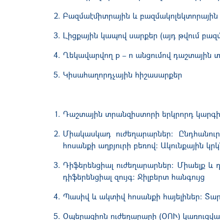
Բազմաէմիտրային և բազմակոլեկտորային
Լիցքային կապով սարքեր (այդ թվում բազ
Ղեկավարվող p – n անցումով դաշտային 
Կիսահաղորդչային հիշասարքեր
Դաշտային տրանզիստորի երկրորդ կարգի 
Միակասկադ ուժեղարարներ: Ընդհանուր
հոսանքի աղբյուրի բեռով: Ակունքային կ
Դիֆերենցիալ ուժեղարարներ: Միաելք և 
դիֆերենցիալ զույգ: Ջիլբերտ հանգույց
Պասիվ և ակտիվ հոսանքի հայելիներ: Տար
Օպերացիոն ուժեղարարի (ՕՈՒ) կառուցվա