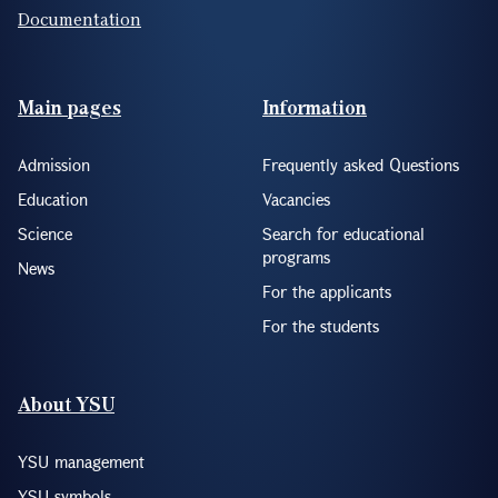
Documentation
Footer(ENG)
Main pages
Information
Admission
Frequently asked Questions
Education
Vacancies
Science
Search for educational
programs
News
For the applicants
For the students
About YSU
YSU management
YSU symbols