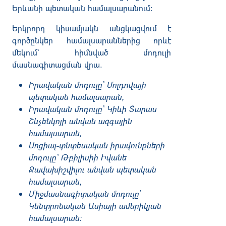
Երևանի
պետական
համալսարանում
:
Երկրորդ
կիսամյակն
անցկացվում
է
գործընկեր
համալսարաններից
որևէ
մեկում՝
հիմնված
մոդուլի
մասնագիտացման
վրա
.
Իրավական
մոդուլը՝
Մոլդովայի
պետական
համալսարան
,
Իրավական
մոդուլը՝
Կիևի
Տարաս
Շևչենկոյի
անվան
ազգային
համալսարան
,
Սոցիալ
-
տնտեսական
իրավունքների
մոդուլը
`
Թբիլիսիի
Իվանե
Ջավախիշվիլու
անվան
պետական
համալսարան
,
Միջմասնագիտական
մոդուլը՝
Կենտրոնական
Ասիայի
ամերիկյան
համալսարան
։