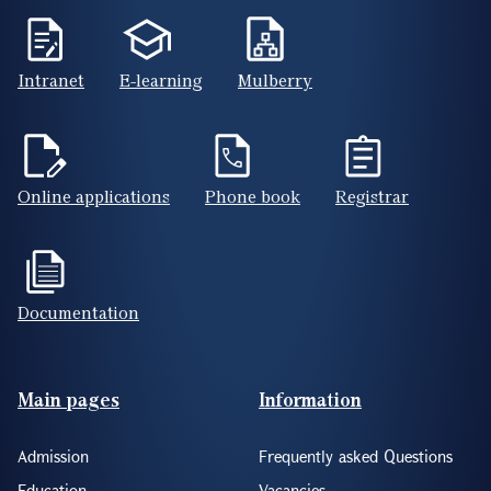
Intranet
E-learning
Mulberry
Online applications
Phone book
Registrar
Documentation
Footer(ENG)
Main pages
Information
Admission
Frequently asked Questions
Education
Vacancies