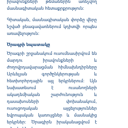
իրավունքների
թեմաներին
առնչվող
մասնագիտական
հետաքրքրություն
։
Գիտական
,
մասնագիտական
փորձը
վերը
նշված
բնագավառներում
կդիտվի
որպես
առավելություն
։
Ծրագրի նպատակը
Ծրագրի
շրջանակում
ուսումնասիրվում
են
մարդու
իրավունքների
և
ժողովրդավարացման
հիմնախնդիրները
Արևելյան
գործընկերության
և
հետխորհրդային
այլ
երկրներում
:
Այն
նախատեսում
է
ուսանողների
ակադեմիական
շարժունություն
և
դասախոսների
փոխանակում
,
ուսուցողական
այցելություններ
եվրոպական
կառույցներ
և
մասնակից
երկրներ
:
Ծրագիրն
իրականացվում
է