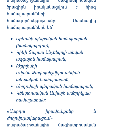
ծրագիրն
իրականացվում
է
հինգ
համալսարանների
համագործակցությամբ
:
Մասնակից
համալսարաններն
են՝
Երևանի
պետական
համալսարան
(
համակարգող
),
Կիևի
Տարաս
Շևչենկոյի
անվան
ազգային
համալսարան
,
Թբիլիսիի
Իվանե
Ջավախիշվիլու
անվան
պետական
համալսարան
,
Մոլդովայի
պետական
համալսարան
,
Կենտրոնական
Ասիայի
ամերիկյան
համալսարան
։
«
Մարդու
իրավունքներ
և
ժողովրդավարացում
»
տարածաշրջանային
մագիստրոսական