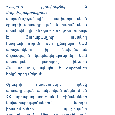
«
Մարդու
իրավունքներ
և
ժողովրդավարացում
»
տարածաշրջանային
մագիստրոսական
ծրագրի
արտադրական
և
ուսումնական
պրակտիկայի
տևողությունը
չորս
շաբաթ
է
:
Յուրաքանչյուր
ուսանող
հնարավորություն
ունի
ընտրելու
կամ
առաջարկելու
իր
նախընտրած
միջազգային
կազմակերպությունը
կամ
պետական
կառույցը
,
ինչպես
Հայաստանում
,
այնպես
էլ
գործընկեր
երկրներից
մեկում
:
Ծրագրի
ուսանողներն
իրենց
արտադրական
պրակտիկան
անցնում
են
ՀՀ
արդարադատության
և
ֆինանսների
նախարարություններում
,
Մարդու
իրավունքների
պաշտպանի
գրասենյակում
, «
Սեյվ
դը
չիլդրեն
»-
ում
,