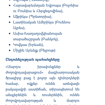
Հարավարևմտյան
Եվրոպա
(
Բոլոն
ի
ա
ու
Բոսնիա
և
Հերցեգովինա
),
Աֆրիկա
(
Պրետորիա
),
Լատինական
Ամերիկա
(
Բուենոս
Այրես
),
Ասիա
-
Խաղաղօվկիանոսյան
տարածաշրջան
(
Բանկոկ
),
Կովկաս
(
Երևան
),
Միջին
Արևելք
(
Բեյրութ
)
։
Ընդունելության պահանջները
«
Մարդու
իրավունքներ
և
ժողովրդավարացում
»
մագիստրոսական
ծրագիրը
բաց
է
բոլոր
այն
դիմորդների
համար
,
ովքեր
ունեն
առնվազն
բակալավրի
աստիճան
,
տիրապետում
են
անգլերենին
և
ռուսերենին
,
ունեն
ժողովրդավարության
և
մարդու