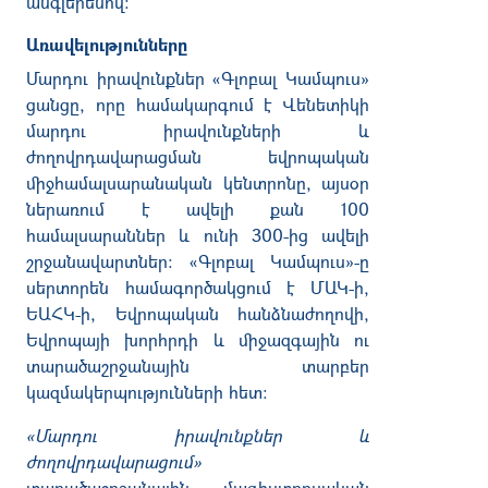
անգլերենով
:
Առավելությունները
Մարդու
իրավունքներ
«
Գլոբալ
Կամպուս
»
ցանցը
,
որը
համակարգում
է
Վենետիկի
մարդու
իրավունքների
և
ժողովրդավարացման
եվրոպական
միջհամալսարանական
կենտրոնը
,
այսօր
ներառում
է
ավելի
քան
100
համալսարաններ
և
ունի
300-
ից
ավելի
շրջանավարտներ
: «
Գլոբալ
Կամպուս
»-
ը
սերտորեն
համագործակցում
է
ՄԱԿ
-
ի
,
ԵԱՀԿ
-
ի
,
Եվրոպական
հանձնաժողովի
,
Եվրոպայի
խորհրդի
և
միջազգային
ու
տարածաշրջանային
տարբեր
կազմակերպությունների
հետ
:
«
Մարդու
իրավունքներ
և
ժողովրդավարացում
»
տարածաշրջանային
մագիստրոսական