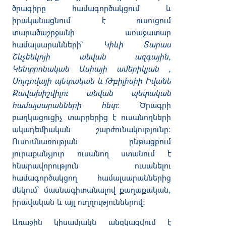
ծրագիրը
համագործակցում
և
իրականացնում
է
ուսուցում
տարածաշրջանի
առաջատար
համալսարանների
`
Կիևի
Տարաս
Շևչենկոյի
անվան
ազգային
,
Կենտրոնական
Ասիայի
ամերիկյան
,
Մոլդովայի
պետական
և
Թբիլիսիի
Իվանե
Ջավախիշվիլու
անվան
պետական
համալսարանների
հետ
:
Ծրագրի
բաղկացուցիչ
տարրերից
է
ուսանողների
ակադեմիական
շարժունակությունը
:
Ուսումնառության
ընթացքում
յուրաքանչյուր
ուսանող
ստանում
է
հնարավորություն
ուսանելու
համագործակցող
համալսարաններից
մեկում
`
մասնագիտանալով
քաղաքական
,
իրավական
և
այլ
ուղղություններով
:
Առաջին
կիսամյակն
անցկացվում
է