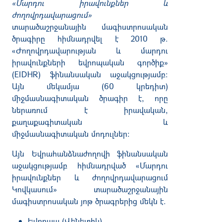
«
Մարդու
իրավունքներ
և
ժողովրդավարացում
»
տարածաշրջանային
մագիստրոսական
ծրագիրը
հիմնադրվել
է
2010
թ
.
«
Ժողովրդավարության
և
մարդու
իրավունքների
եվրոպական
գործիք
»
(EIDHR)
ֆինանսական
աջակցությամբ
:
Այն
մեկամյա
(60
կրեդիտ
)
միջմասնագիտական
ծրագիր
է
,
որը
ներառում
է
իրավական
,
քաղաքագիտական
և
միջմասնագիտական
մոդուլներ
:
Այն
Եվրահանձնաժողովի
ֆինանսական
աջակցությամբ
հիմնադրված
«
Մարդու
իրավունքներ
և
ժողովրդավարացում
Կովկասում
»
տարածաշրջանային
մագիստրոսական
յոթ
ծրագրերից
մեկն
է
.
Եվրոպա
(
Վենետիկ
),