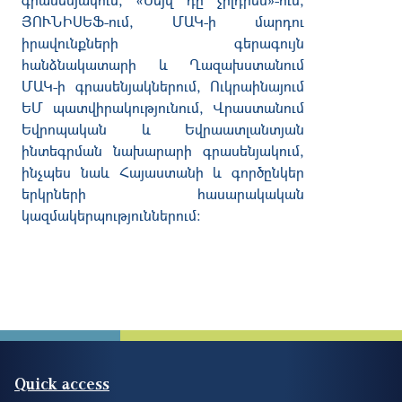
ՅՈՒՆԻՍԵՖ
-
ում
,
ՄԱԿ
-
ի
մարդու
իրավունքների
գերագույն
հանձնակատարի
և
Ղազախստանում
ՄԱԿ
-
ի
գրասենյակներում
,
Ուկրաինայում
ԵՄ
պատվիրակությունում
,
Վրաստանում
Եվրոպական
և
Եվրաատլանտյան
ինտեգրման
նախարարի
գրասենյակում
,
ինչպես
նաև
Հայաստանի
և
գործընկեր
երկրների
հասարակական
կազմակերպություններում
։
Quick access