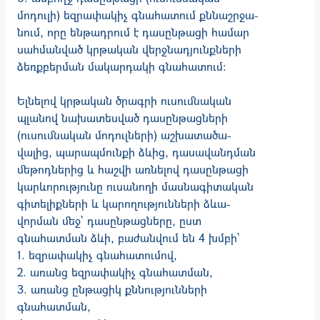
մոդուլի) եզրափակիչ գնահատում քննա­շրջա­
նում, որը ենթադրում է դասընթացի համար
սահ­ման­ված կրթական վերջնադյունք­ների
ձեռքբերման մակարդակի գնահատում:
Ելնելով կրթական ծրագրի ուսումնական
պլանով նախատես­ված դաս­­­ըն­­թաց­ների
(ուսում­նական մոդուլների) աշխատածա­
վալից, պա­­­րապ­­մունքի ձևից, դասավանդ­ման
մեթոդներից և հաշվի առ­նե­լով դաս­ընթացի
կա­րևո­րու­թյունը ուսանողի մաս­նա­գի­տա­կան
գի­տելիք­նե­րի և կարողու­թյուն­ների ձևա­
վորման մեջ՝ դաս­ըն­թացները, ըստ
գնահատման ձևի, բաժանվում են 4 խմբի՝
1. եզրափակիչ գնահատումով,
2. առանց եզրափակիչ գնահատման,
3. առանց ընթացիկ քննությունների
գնահատման,