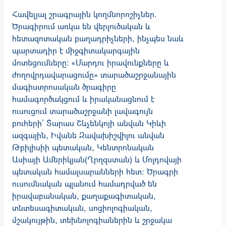
Հավելյալ շրագրային կողմնորոշիչներ.
Ծրագիրում առկա են վերլուծական և
հետազոտական բաղադրիչների, ինչպես նաև
պարտադիր է միջգիտակարգային
մոտեցումները։ «Մարդու իրավունքները և
ժողովրդավարացումը» տարածաշրջանային
մագիստրոսական ծրագիրը
համագործակցում և իրականացնում է
ուսուցում տարածաշրջանի լավագույն
բուհերի` Տարաս Շևչենկոյի անվան Կիևի
ազգային, Իվանե Զավախիշվիլու անվան
Թբիլիսիի պետական, Կենտրոնական
Ասիայի Ամերիկյան(Ղրղզստան) և Մոլդովայի
պետական համալսարանների հետ: Ծրագրի
ուսումնական պլանում համադրված են
իրավաբանական, քաղաքագիտական,
տնտեսագիտական, սոցիոլոգիական,
մշակույթին, տեխնոլոգիաներին և շրջակա