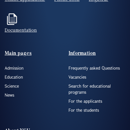
Documentation
Footer(ENG)
Main pages
Information
Admission
Frequently asked Questions
Education
Vacancies
Science
Search for educational
programs
News
For the applicants
For the students