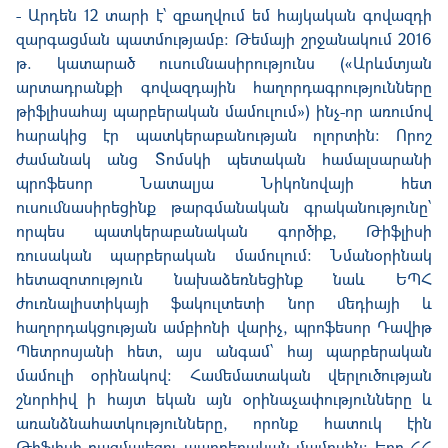
- Արդեն 12 տարի է՝ զբաղվում եմ հայկական գովազդի
զարգացման պատմությամբ: Թեմայի շրջանակում 2016
թ. կատարած ուսումնասիրությունս («Արևմտյան
արտադրանքի գովազդային հաղորդագրությունները
թիֆլիսահայ պարբերական մամուլում») ինչ-որ առումով
հարակից էր պատկերաբանության ոլորտին: Որոշ
ժամանակ անց Տոմսկի պետական համալսարանի
պրոֆեսոր Նատալյա Նիկոնովայի հետ
ուսումնասիրեցինք թարգմանական գրականությունը՝
որպես պատկերաբանական գործիք, Թիֆլիսի
ռուսական պարբերական մամուլում: Նմանօրինակ
հետազոտություն նախաձեռնեցինք նաև ԵՊՀ
ժուռնալիստիկայի ֆակուլտետի նոր մեդիայի և
հաղորդակցության ամբիոնի վարիչ, պրոֆեսոր Դավիթ
Պետրոսյանի հետ, այս անգամ՝ հայ պարբերական
մամուլի օրինակով: Համեմատական վերլուծության
շնորհիվ ի հայտ եկան այն օրինաչափությունները և
առանձնահատկությունները, որոնք հատուկ էին
Թիֆլիսի բազմալեզու պարբերական մամուլին: Երբ ՀՀ