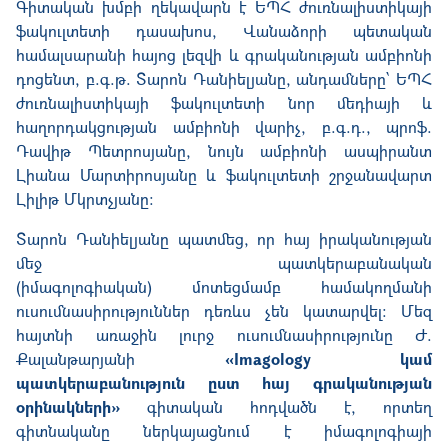
Գիտական խմբի ղեկավարն է ԵՊՀ ժուռնալիստիկայի
ֆակուլտետի դասախոս
,
Վանաձորի պետական
համալսարանի
հ
այոց լեզվի և գրականության ամբիոնի
դոցենտ, բ.գ.թ. Տարոն Դանիելյանը, անդամներ
ը՝
ԵՊՀ
ժուռնալիստիկայի ֆակուլտետի նոր մեդիայի և
հաղորդակցության ամբիոնի վարիչ, բ.գ.դ., պրոֆ.
Դավիթ Պետրոսյանը, նույն ամբիոնի ասպիրանտ
Լիանա Մարտիրոսյանը և ֆակուլտետի շրջանավարտ
Լիլիթ Մկրտչյանը:
Տարոն Դանիելյանը պատմեց, որ հայ իրականության
մեջ
պատկերաբանական
(
իմագոլոգիական
)
մոտեցմամբ համակողմանի
ուսումնասիրություններ դեռևս չեն կատարվել: Մեզ
հայտնի առաջին լուրջ ուսումնասիրությունը Ժ.
Քալանթարյանի
«Imagology կամ
պատկերաբանություն ըստ հայ գրականության
օրինակների»
գիտական հոդվածն է, որտեղ
գիտնականը ներկայացնում է իմագոլոգիայի