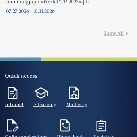
մասնակցելու «WorldCUR 2027»-ին
07.27.2026
-
10.31.2026
Show All
Quick access
Intranet
E-learning
Mulberry
Online applications
Phone book
Registrar