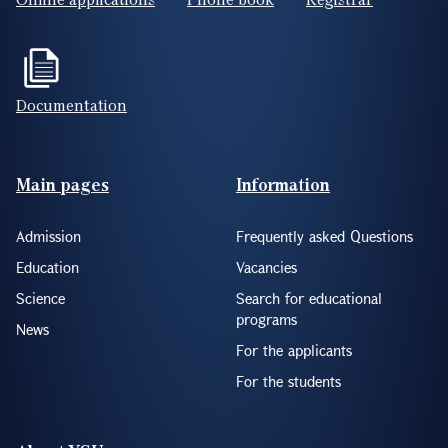
Documentation
Footer(ENG)
Main pages
Information
Admission
Frequently asked Questions
Education
Vacancies
Science
Search for educational
programs
News
For the applicants
For the students