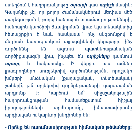
ստեղծում է հաղորդանյութը
օտարի
կամ
ուրիշի
մասին:
Գաղտնիք չէ, որ բոլոր ժամանակներում մեդիան մեծ
ազդեցություն է թողել հանրային տրամադրությունների,
հանրային կարծիքի ձևավորման վրա: Այս տեսակետից
հետաքրքիր է նաև հասկանալ՝ ինչ սկզբունքով է
մեդիան կառուցարկում այլազգիների կերպարը, ինչ
գործոններ են ազդում պատկերաբանական
գործիքակազմի վրա, ինչպես են
ուրիշները
դառնում
օտար
, և հակառակը: Ի վերջո, այս ամենը
լրագրողների սուբյեկտիվ գործունեությա՞ն, որոշակի
խմբերի անձնական (քաղաքական, տնտեսական)
շահերի՞, թե՞ օբյեկտիվ գործընթացների զարգացման
արդյունք է: Կարծում եմ՝ միջմշակութային
հաղորդակցության համատեքստում հիշյալ
իրողությունների արժևորումը, իմաստավորումը
արդիական ու կարևոր խնդիրներ են:
- Որո՞նք են ուսումնասիրության հիմնական թեմաները: