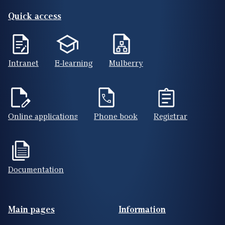
Quick access
Intranet
E-learning
Mulberry
Online applications
Phone book
Registrar
Documentation
Footer(ENG)
Main pages
Information